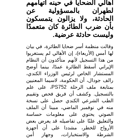
أهالي الضحايا في حينه اتهامهم
لطهران بالمسؤولية عن
الحادثة، ولا يزالون يتمسكون
بأن ضرب الطائرة كان متعمدًا
وليست حادثة عرضية.
وقالت منظمة أسر ضحايا الطائرة، في بيان
لها أمس (الأربعاء)، إن الأهالي لم يستغربوا
من هذا التسجيل لأنهم متأكدون أن النظام
الإيراني أسقط الطائرة عمدًا، بينما أوضح
المستشار الخاص لرئيس الوزراء الكندي،
رالف جودال، أن الحكومة، لاسيما المعنيين
بمتابعة ملف الرحلة PS752، على علم
بالتسجيل. وكشف أن فريق فحص وتقييم
الطب الشرعي الكندي حصل على نسخة
منه في نوفمبر الماضي، مبينا أن الملف
الصوتي يحتوي على معلومات حساسة
والتعليق علنًا ​​على تفاصيله قد يعرض بعض
الأرواح للخطر، مشددا على أن أجهزة
الشرطة والاستخبارات، وجهاز أمن