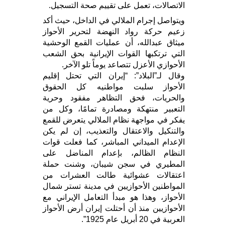
الاتصالات، تعمل على تقييم صحة التسجيل.
ويتواصل إجرام الملالي في الداخل، حيث أكد
زعيم حركة رواد النهضة لتحرير الأحواز
ميثاق عبدالله، أن عمليات القمع الوحشية
التي ترتكبها القوات الإيرانية بحق الشعب
الأحوازي الأعزل تتصاعد يوماً تلو الآخر.
وقال لـ”البلاد”: “إيران التي تحتل إقليم
الأحواز سلبت مواطنيه كل الحقوق
والحريات، فحق التظاهر مفقود وحرية
التعبير منتهكة ومصادرة تمامًا، وكل من
يفكر في مواجهة نظام الملالي يتعرض للقمع
والتنكيل والاعتقال والتعذيب، إن لم يكن
الإعدام الميداني المباشر، كما فعلت قوات
النظام الظالم، بإعدام المناضل على
المطيري في سجن شيبان، وشنت حملة
اعتقالات عشوائية طالت العشرات من
المواطنين الأحوازيين في مدينة تستر شمال
الأحواز، وهذا هو مبدأ التعامل الإيراني مع
الأحوازيين منذ أن أحتلت إيران أرض الأحواز
العربية في 20 أبريل عام 1925”.