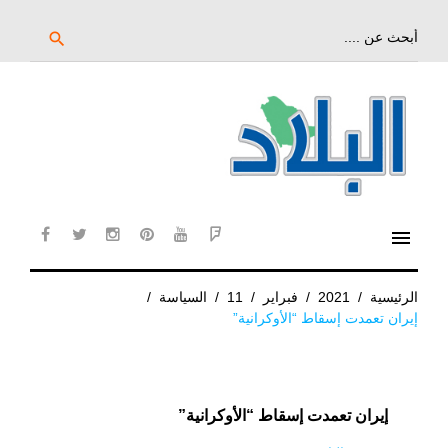
خط
لى
بحث
search
عن:
لمحتوى
لرئيسي
menu
cebook
twitter
instagram
pinterest
YouTube
Flipboard
الرئيسية
/
2021
/
فبراير
/
11
/
السياسة
/
إيران تعمدت إسقاط “الأوكرانية”
إيران تعمدت إسقاط “الأوكرانية”