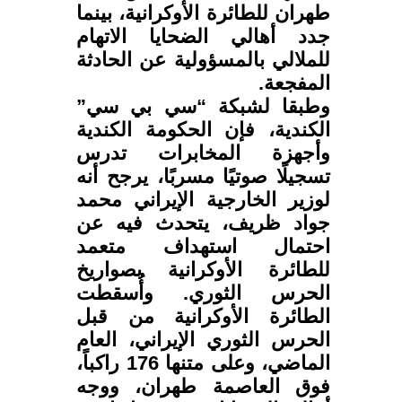
طهران للطائرة الأوكرانية، بينما
جدد أهالي الضحايا الاتهام
للملالي بالمسؤولية عن الحادثة
المفجعة.
وطبقا لشبكة “سي بي سي”
الكندية، فإن الحكومة الكندية
وأجهزة المخابرات تدرس
تسجيلًا صوتيًا مسربًا، يرجح أنه
لوزير الخارجية الإيراني محمد
جواد ظريف، يتحدث فيه عن
احتمال استهداف متعمد
للطائرة الأوكرانية بصواريخ
الحرس الثوري. وأُسقطت
الطائرة الأوكرانية من قبل
الحرس الثوري الإيراني، العام
الماضي، وعلى متنها 176 راكباً،
فوق العاصمة طهران، ووجه