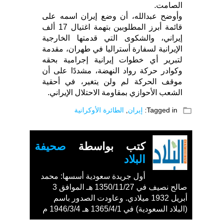
الصامت.
وأوضح عبدالله، أن وضع إيران اسمه على
قائمة أبرز المطلوبين بتهمة اغتيال 17 ألف
إيراني، والشكوى التي قدمتها الخارجية
الإيرانية لسفارة أستراليا في طهران، مقدمة
لتبرير أي خطوات إيرانية إجرامية بحقه
وكوادر حركة رواد النهضة، مشددًا على أن
موقف الحركة لم ولن يتغير، في أحقية
الشعب الأحوازي بمقاومة الاحتلال الإيراني.
folder_open
Tagged in:
إيران
,
الطائرة الأوكرانية
كتب بواسطة
صحيفة
البلاد
أول جريدة سعودية أسسها: محمد
صالح نصيف في 1350/11/27 هـ الموافق 3
أبريل 1932 ميلادي. وعاودت الصدور باسم
(البلاد السعودية) في 1365/4/1 هـ 1946/3/4 م