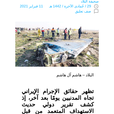
صحيفة البلاد
access_time
29 / جُمادى اﻵخرة / 1442 هـ 11 فبراير 2021
chat_bubble_outline
ضف تعليق
البلاد – هاشم آل هاشم
تظهر حقائق الإجرام الإيراني
تجاه المدنيين يومًا بعد آخر، إذ
كشف تقرير دولي حديث
الاستهداف المتعمد من قبل