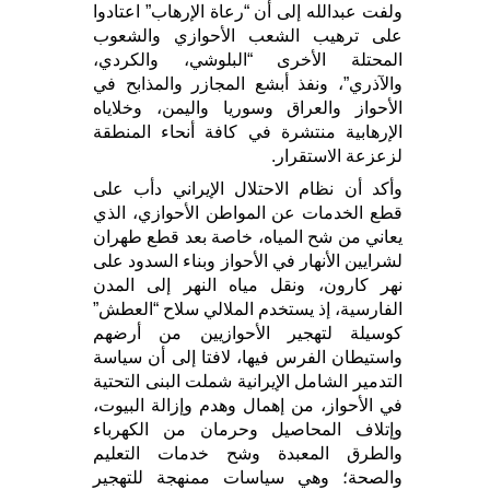
ولفت عبدالله إلى أن “رعاة الإرهاب” اعتادوا
على ترهيب الشعب الأحوازي والشعوب
المحتلة الأخرى “البلوشي، والكردي،
والآذري”، ونفذ أبشع المجازر والمذابح في
الأحواز والعراق وسوريا واليمن، وخلاياه
الإرهابية منتشرة في كافة أنحاء المنطقة
لزعزعة الاستقرار.
وأكد أن نظام الاحتلال الإيراني دأب على
قطع الخدمات عن المواطن الأحوازي، الذي
يعاني من شح المياه، خاصة بعد قطع طهران
لشرايين الأنهار في الأحواز وبناء السدود على
نهر كارون، ونقل مياه النهر إلى المدن
الفارسية، إذ يستخدم الملالي سلاح “العطش”
كوسيلة لتهجير الأحوازيين من أرضهم
واستيطان الفرس فيها، لافتا إلى أن سياسة
التدمير الشامل الإيرانية شملت البنى التحتية
في الأحواز، من إهمال وهدم وإزالة البيوت،
وإتلاف المحاصيل وحرمان من الكهرباء
والطرق المعبدة وشح خدمات التعليم
والصحة؛ وهي سياسات ممنهجة للتهجير