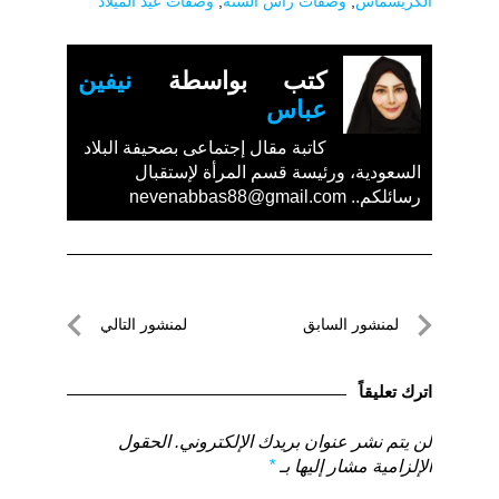
الكريسماس
,
وصفات رأس السنة
,
وصفات عيد الميلاد
كتب بواسطة
نيفين
عباس
كاتبة مقال إجتماعى بصحيفة البلاد
السعودية، ورئيسة قسم المرأة لإستقبال
رسائلكم.. nevenabbas88@gmail.com
تصفّح
لمنشور السابق
لمنشور التالي
المقالات
لمنشور
لمنشور
السابق
التالي
اترك تعليقاً
لن يتم نشر عنوان بريدك الإلكتروني.
الحقول
الإلزامية مشار إليها بـ
*