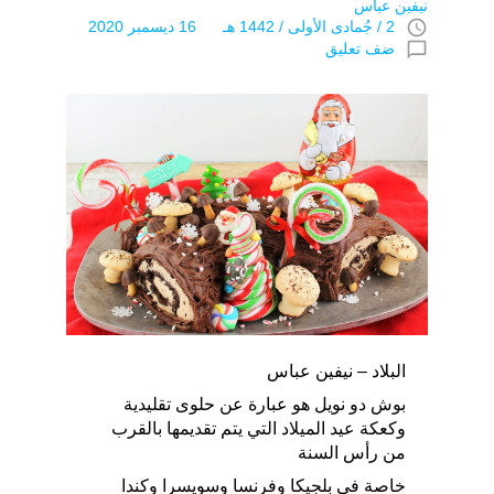
نيفين عباس
access_time
2 / جُمادى اﻷولى / 1442 هـ 16 ديسمبر 2020
chat_bubble_outline
ضف تعليق
البلاد – نيفين عباس
بوش دو نويل هو عبارة عن حلوى تقليدية
وكعكة عيد الميلاد التي يتم تقديمها بالقرب
من رأس السنة
خاصة في بلجيكا وفرنسا وسويسرا وكندا