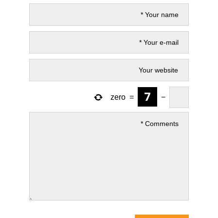
zero
=
−