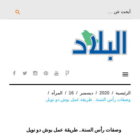
خط
لى
بحث
search
عن:
لمحتوى
لرئيسي
menu
cebook
twitter
instagram
pinterest
YouTube
Flipboard
الرئيسية
/
2020
/
ديسمبر
/
16
/
المرأه
/
وصفات رأس السنة.. طريقة عمل بوش دو نويل
وصفات رأس السنة.. طريقة عمل بوش دو نويل