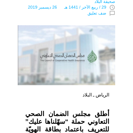
صحيفة البلاد
access_time
29 / ربيع الآخر / 1441 هـ 26 ديسمبر 2019
chat_bubble_outline
ضف تعليق
الرياض ـ البلاد
أطلق مجلس الضمان الصحي
التعاوني حملة “سهّلناها عليك”
للتعريف باعتماد بطاقة الهويّة