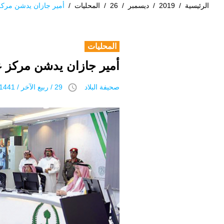
الرئيسية
/
2019
/
ديسمبر
/
26
/
المحليات
/
أمير جازان يدشن مركز 
المحليات
أمير جازان يدشن مركز ع
access_time
صحيفة البلاد
29 / ربيع الآخر / 1441 هـ 26 ديسمبر 2019