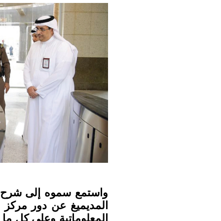
واستمع سموه إلى شرح م
المديميغ عن دور مركز ا
المعلوماتية وعلى كل ما ي