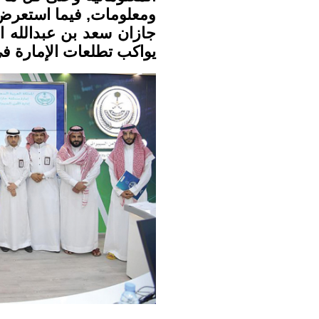
ومعلومات, فيما استعرض م
جازان سعد بن عبدالله ا
يواكب تطلعات الإمارة في ت