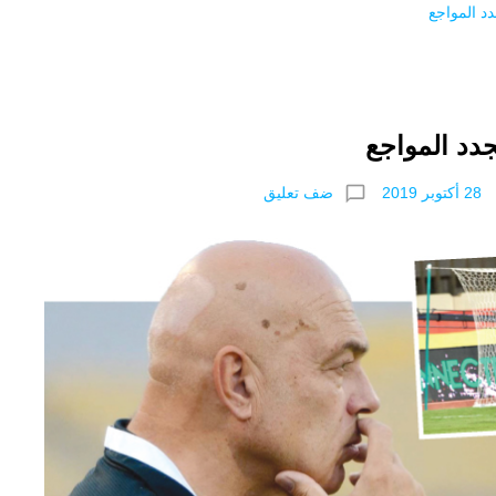
د المواجع
دد المواجع
chat_bubble_outline
ضف تعليق