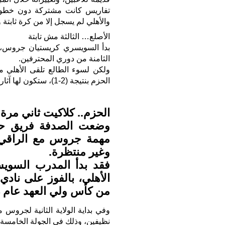
تفاريس كانت مشتركة دون خطورة،
والأهلي لم يسجل إلا من كرة ثابت
الأصلع… الثالثة مش تابتة
بدأ السويسري كريستيان جروس، ول
الثامنة من دوري المحترفين.
ولكن لسوء الطالع تلقى الأهلي مع
الحزم بنتيجة (2-1)، ستكون لها آثار جانبية كبيرة.
الحزم.. كلاكيت ثاني مرة
وضعت الصدفة فريق حزم
مهمة جروس مع الراقي –
وغير منتظرة.
فقد بدأ المدرب السويسر
الأهلي، بالفوز على ناد
من كأس ولي العهد عام 2014.
وفي بداية الولاية الثانية لجروس 
نظيفين، وذلك في الجولة الخامسة من