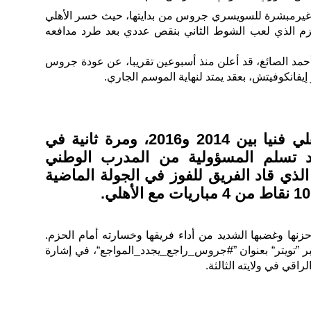
كانت غيرمبشرة للسويسري جروس من بدايتها، حيث خسر الأهلي
 أمام الحزم الذي لعب الشوط الثاني بنقص عددي بعد طرد مدافعه
 أحمد الصائغ، قد أعلن منذ أسبوعين تقريبا، عن عودة جروس
 إيفانكوفيتش، بعقد يمتد لنهاية الموسم الجاري.
قاد المدرب جروس الأهلي فنيا بين 2014 و2016، ومرة ثانية في
201-2017، وقد تسلم المسؤولية من المدرب الوطني
ذي قاد الفريق للفوز في الجولة الماضية
زنها وغضبها الشديد من أداء فريقها وخسارته أمام الحزم.
بر ”تويتر“ بعنوان ”#جروس_راجع_يجدد_المواجع“، في إشارة
اقي في ولايته الثالثة.