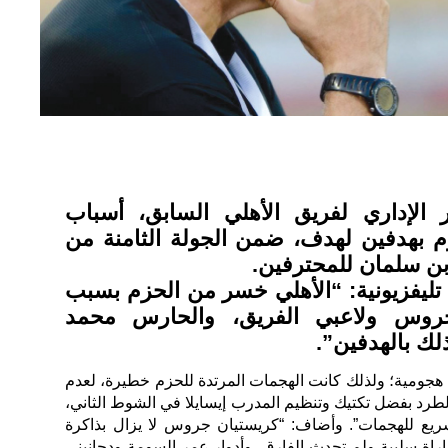
 الإداري لفريق الأهلي السابق، أسباب
م بهدفين لهدف، ضمن الجولة الثامنة من
ن سلمان للمحترفين.
ليفزيونية: “الأهلي خسر من الحزم بسبب
جروس ولاعبي الفريق، والحارس محمد
لك بالهدفين”.
 هجومية؛ ولذلك كانت الهجمات المرتدة للحزم خطيرة، لعدم
الطرد بفضل تكتيك وتنظيم المدرب إيسايلا في الشوط الثاني،
ريع للهجمات”. وأضاف: “كريستيان جروس لا يزال بذاكرة
باراة سلبية ولم تحدث الفارق، وأدوار عمر السومة ودجانيني