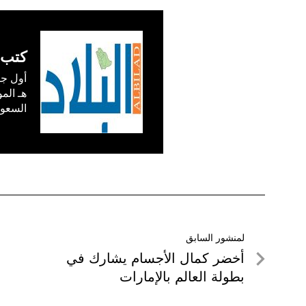
كتب 
السعودية) في /1
تصفّح
لمنشور السابق
لمنشور
أخضر كمال الأجسام يشارك في
المقالات
السابق
بطولة العالم بالإمارات