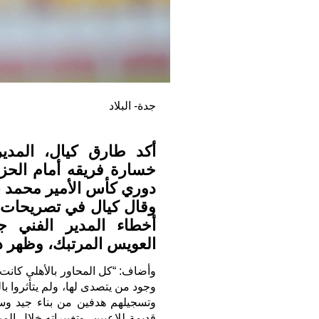
جدة- البلاد
أكد طارق كيال، المدير
خسارة فريقه أمام الحز
دوري كأس الأمير محمد ب
وقال كيال في تصريحات ت
أخطاء المدير الفني 
العويس المرتبك، وظهر ذ
وأضاف: “كل المحاور بالأهلي كانت
وجود من يتصدى لها، ولم يتأثروا ب
وتسجيلهم هدفين من بناء جيد وس
قديمة للاعبين، وتغييراته خلال الم