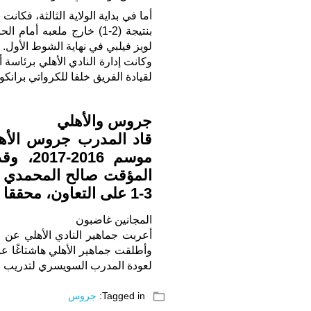
أما في بداية الولاية الثالثة، ف
بنتيجة (2-1) خارج ملعبه
لويز فيلبي في نهاية الشوط الأول.
وكانت إدارة النادي الأهلي برئاسة
لقيادة الفريق خلفا للكرواتي برانكو
جروس والأهلي
موسم 6
المؤقت صالح المحمدي ال
3-1 على التعاون، محققا 10 نقاط من 4 مباريات مع الأهلي.
المجانين غاضبون
أعربت جماهير النادي الأهلي عن ح
وأطلقت جماهير الأهلي هاشتاغًا ع
لعودة المدرب السويسري لتدريب الر
folder_open
Tagged in:
جروس