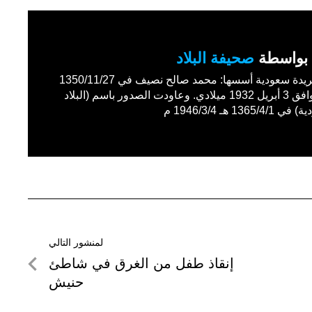
بواسطة
صحيفة البلاد
أول جريدة سعودية أسسها: محمد صالح نصيف في 1350/11/27
هـ الموافق 3 أبريل 1932 ميلادي. وعاودت الصدور باسم (البلاد
1365/4 هـ 1946/3/4 م
لمنشور التالي
لمنشور
إنقاذ طفل من الغرق في شاطئ
التالي
حنيش