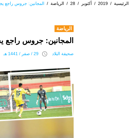
الرئيسية
/
2019
/
أكتوبر
/
28
/
الرياضة
/
المجانين: جروس راجع يجد
الرياضة
المجانين: جروس راجع يج
access_time
صحيفة البلاد
29 / صفر / 1441 هـ 28 أكتوبر 2019