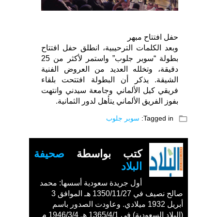
حفل افتتاح مبهر
وبعد الكلمات الترحيبية، انطلق حفل افتتاح
بطولة “سوبر جلوب” واستمر لأكثر من 25
دقيقة، وتخلله العديد من العروض الفنية
الشيقة. يذكر أن البطولة افتتحت بلقاء
فريقي كيل الألماني وجامعة سيدني وانتهت
بفوز الفريق الألماني يتأهل لدور الثمانية.
folder_open
Tagged in:
سوبر جلوب
كتب بواسطة
صحيفة
البلاد
أول جريدة سعودية أسسها: محمد
صالح نصيف في 1350/11/27 هـ الموافق 3
أبريل 1932 ميلادي. وعاودت الصدور باسم
(البلاد السعودية) في 1365/4/1 هـ 1946/3/4 م