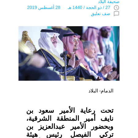
صحيفة البلاد
access_time
27 / ذو الحجة / 1440 هـ 28 أغسطس 2019
chat_bubble_outline
ضف تعليق
الدمام- البلاد
تحت رعاية الأمير سعود بن
نايف أمير المنطقة الشرقية،
وبحضور الأمير عبدالعزيز بن
تركي الفيصل رئيس هيئة