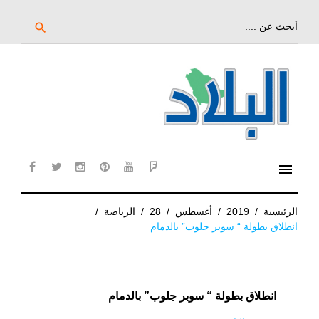
خط
لى
بحث
search
عن:
لمحتوى
لرئيسي
menu
cebook
twitter
instagram
pinterest
YouTube
Flipboard
الرئيسية
/
2019
/
أغسطس
/
28
/
الرياضة
/
انطلاق بطولة “ سوبر جلوب” بالدمام
انطلاق بطولة “ سوبر جلوب” بالدمام