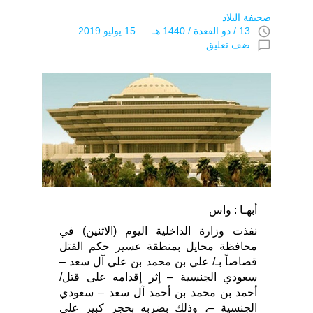
صحيفة البلاد
access_time
13 / ذو القعدة / 1440 هـ 15 يوليو 2019
chat_bubble_outline
ضف تعليق
أبهـا : واس
نفذت وزارة الداخلية اليوم (الاثنين) في
محافظة محايل بمنطقة عسير حكم القتل
قصاصاً بـ/ علي بن محمد بن علي آل سعد –
سعودي الجنسية – إثر إقدامه على قتل/
أحمد بن محمد بن أحمد آل سعد – سعودي
الجنسية –، وذلك بضربه بحجر كبير على