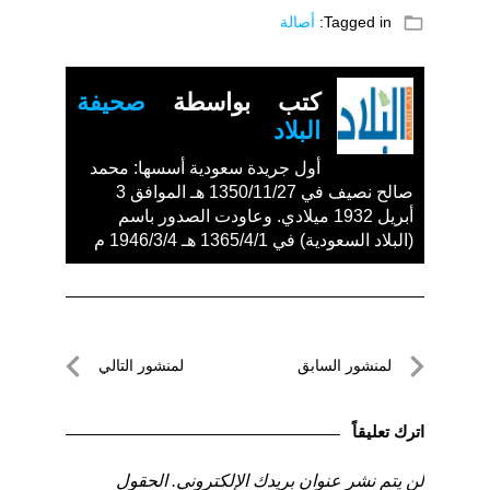
folder_open
Tagged in:
أصالة
كتب بواسطة
صحيفة
البلاد
أول جريدة سعودية أسسها: محمد
صالح نصيف في 1350/11/27 هـ الموافق 3
أبريل 1932 ميلادي. وعاودت الصدور باسم
(البلاد السعودية) في 1365/4/1 هـ 1946/3/4 م
تصفّح
لمنشور السابق
لمنشور التالي
المقالات
لمنشور
لمنشور
السابق
التالي
اترك تعليقاً
لن يتم نشر عنوان بريدك الإلكتروني.
الحقول