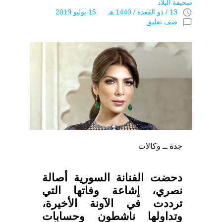
صحيفة البلاد
access_time
13 / ذو القعدة / 1440 هـ 15 يوليو 2019
chat_bubble_outline
ضف تعليق
جدة ــ وكالات
دحضت الفنانة السورية أصالة
نصري، إشاعة وفاتها التي
ترددت في الآونة الأخيرة،
وتداولها ناشطون وحسابات