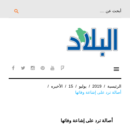
خط
لى
بحث
search
عن:
لمحتوى
لرئيسي
menu
cebook
twitter
instagram
pinterest
YouTube
Flipboard
الرئيسية
/
2019
/
يوليو
/
15
/
الأخيره
/
أصالة ترد على إشاعة وفاتها
أصالة ترد على إشاعة وفاتها