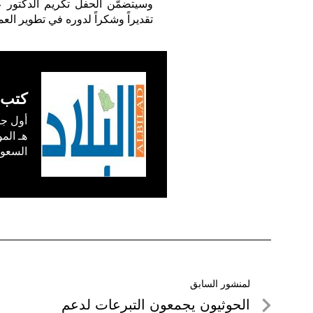
وسيتضمّن الحفل تكريم الدكتور ع
تقديراً وشكراً لدوره في تطوير العم
كتب 
السعودية) في /1
تصفّح
لمنشور السابق
لمنشور
الحوثيون يجمعون التبرعات لدعم