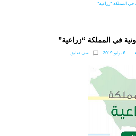
chat_bubble_outline
ضف تعليق