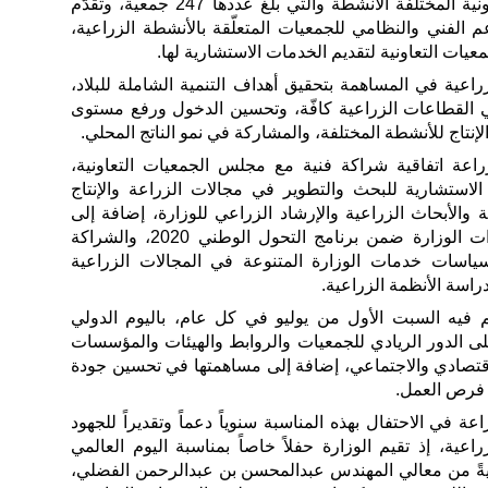
المئة، من إجمالي الجمعيات التعاونية المختلفة الأنشطة والتي بلغ عددها 247 جمعية، وتقدّم
عم الفني والنظامي للجمعيات المتعلّقة بالأنشطة الزراعية،
يات التعاونية لتقديم الخدمات الاستشارية لها.
زراعية في المساهمة بتحقيق أهداف التنمية الشاملة للبلاد،
 القطاعات الزراعية كافّة، وتحسين الدخول ورفع مستوى
إنتاج للأنشطة المختلفة، والمشاركة في نمو الناتج المحلي.
زراعة اتفاقية شراكة فنية مع مجلس الجمعيات التعاونية،
استشارية للبحث والتطوير في مجالات الزراعة والإنتاج
ة والأبحاث الزراعية والإرشاد الزراعي للوزارة، إضافة إلى
الشراكة الفنية الفعلية في مبادرات الوزارة ضمن برنامج التحول الوطني 2020، والشراكة
سياسات خدمات الوزارة المتنوعة في المجالات الزراعية
راسة الأنظمة الزراعية.
 فيه السبت الأول من يوليو في كل عام، باليوم الدولي
ى الدور الريادي للجمعيات والروابط والهيئات والمؤسسات
لاقتصادي والاجتماعي، إضافة إلى مساهمتها في تحسين جودة
د فرص العمل.
عة في الاحتفال بهذه المناسبة سنوياً دعماً وتقديراً للجهود
زراعية، إذ تقيم الوزارة حفلاً خاصاً بمناسبة اليوم العالمي
رعايةً من معالي المهندس عبدالمحسن بن عبدالرحمن الفضلي،