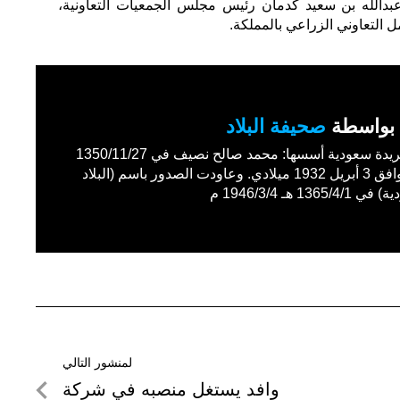
بدالله بن سعيد كدمان رئيس مجلس الجمعيات التعاونية،
ل التعاوني الزراعي بالمملكة.
بواسطة
صحيفة البلاد
أول جريدة سعودية أسسها: محمد صالح نصيف في 1350/11/27
هـ الموافق 3 أبريل 1932 ميلادي. وعاودت الصدور باسم (البلاد
1365/4 هـ 1946/3/4 م
لمنشور التالي
لمنشور
وافد يستغل منصبه في شركة