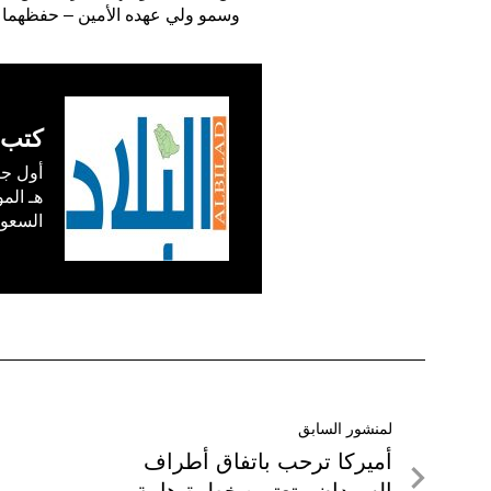
وسمو ولي عهده الأمين – حفظهما ال
كتب 
السعودية) في /1
تصفّح
لمنشور السابق
لمنشور
أميركا ترحب باتفاق أطراف
المقالات
السابق