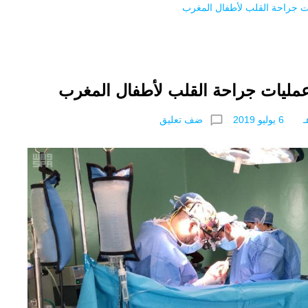
ات جراحة القلب لأطفال المغرب
عمليات جراحة القلب لأطفال المغرب
chat_bubble_outline
ضف تعليق