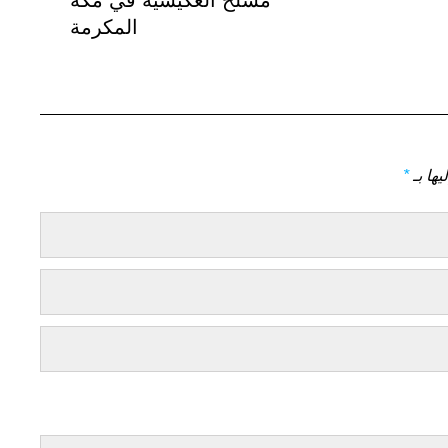
مسلخ العكيشية في مكة
المكرمة
يها بـ
*