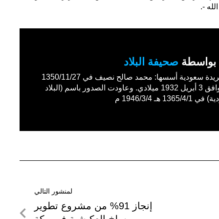
له -.
بواسطة
صحيفة البلاد
أول جريدة سعودية أسسها: محمد صالح نصيف في 1350/11/27
هـ الموافق 3 أبريل 1932 ميلادي. وعاودت الصدور باسم (البلاد
1365/4 هـ 1946/3/4 م
لمنشور التالي
لمنشور
إنجاز 91% من مشروع تطوير
التالي