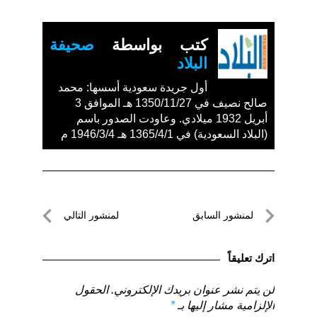
كتب بواسطة
صحيفة
البلاد
أول جريدة سعودية أسسها: محمد
صالح نصيف في 1350/11/27 هـ الموافق 3
أبريل 1932 ميلادي. وعاودت الصدور باسم
(البلاد السعودية) في 1365/4/1 هـ 1946/3/4 م
تصفّح
لمنشور السابق
لمنشور التالي
المقالات
لمنشور
لمنشور
السابق
التالي
اترك تعليقاً
لن يتم نشر عنوان بريدك الإلكتروني.
الحقول
الإلزامية مشار إليها بـ
*