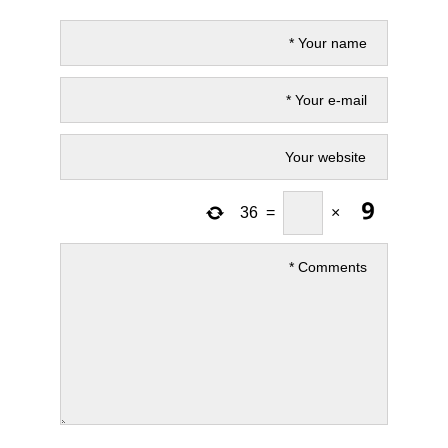
36
=
×