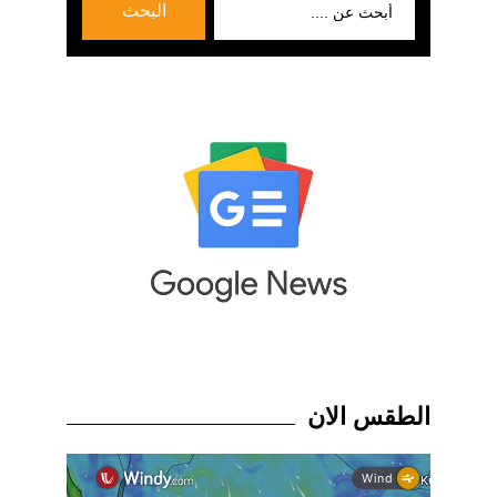
البحث
عن:
الطقس الان