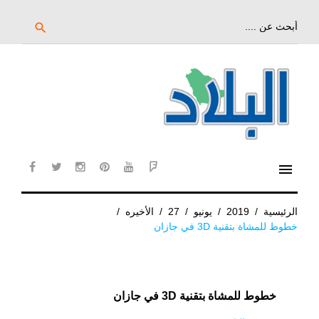
خط
لى
بحث
search
عن:
لمحتوى
لرئيسي
menu
cebook
twitter
instagram
pinterest
YouTube
Flipboard
الرئيسية
/
2019
/
يونيو
/
27
/
الأخيره
/
خطوط للمشاة بتقنية 3D في جازان
خطوط للمشاة بتقنية 3D في جازان