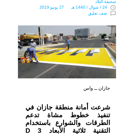
صحيفة البلاد
access_time
24 / شوال / 1440 هـ 27 يونيو 2019
chat_bubble_outline
ضف تعليق
جازان ــ واس
شرعت أمانة منطقة جازان في
تنفيذ خطوط مشاة تدعم
الطرقات والشوارع باستخدام
التقنية ثلاثية الأبعاد 3 D