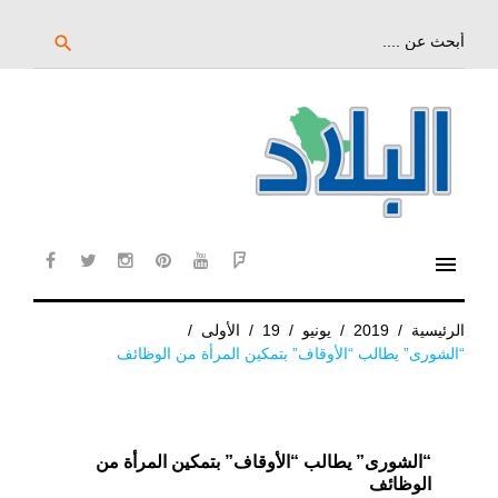
خط
لى
بحث
search
عن:
لمحتوى
لرئيسي
menu
cebook
twitter
instagram
pinterest
YouTube
Flipboard
الرئيسية
/
2019
/
يونيو
/
19
/
الأولى
/
“الشورى” يطالب “الأوقاف” بتمكين المرأة من الوظائف
“الشورى” يطالب “الأوقاف” بتمكين المرأة من
الوظائف