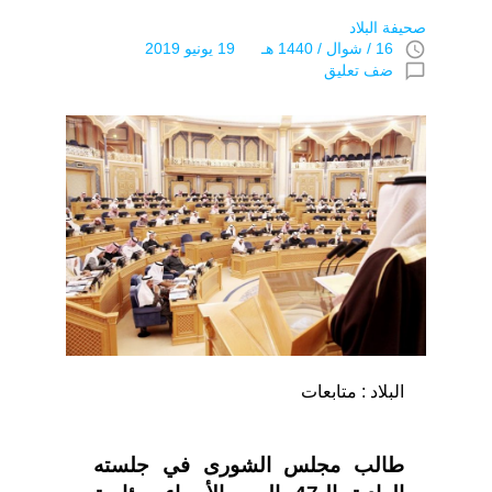
صحيفة البلاد
access_time
16 / شوال / 1440 هـ 19 يونيو 2019
chat_bubble_outline
ضف تعليق
البلاد : متابعات
طالب مجلس الشورى في جلسته