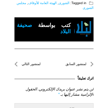
folder_open
Tagged in:
الشورى
,
الهيئة العامة للأوقاف
,
مجلس
الشورى
كتب بواسطة
صحيفة
البلاد
تصفّح
لمنشور السابق
لمنشور التالي
المقالات
لمنشور
لمنشور
السابق
التالي
اترك تعليقاً
لن يتم نشر عنوان بريدك الإلكتروني.
الحقول
الإلزامية مشار إليها بـ
*