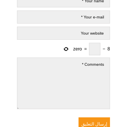
zero
=
−
8