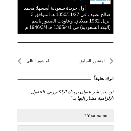
أول جريدة سعودية أسسها: محمد
صالح نصيف في 1350/11/27 هـ الموافق 3
أبريل 1932 ميلادي. وعاودت الصدور باسم
(البلاد السعودية) في 1365/4/1 هـ 1946/3/4 م
تصفّح
لمنشور السابق
لمنشور التالي
المقالات
لمنشور
لمنشور
السابق
التالي
اترك تعليقاً
لن يتم نشر عنوان بريدك الإلكتروني.
الحقول
الإلزامية مشار إليها بـ
*