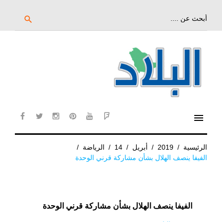
خط
لى
بحث
search
عن:
لمحتوى
لرئيسي
menu
cebook
twitter
instagram
pinterest
YouTube
Flipboard
الرئيسية
/
2019
/
أبريل
/
14
/
الرياضة
/
الفيفا ينصف الهلال بشأن مشاركة قرني الوحدة
الفيفا ينصف الهلال بشأن مشاركة قرني الوحدة