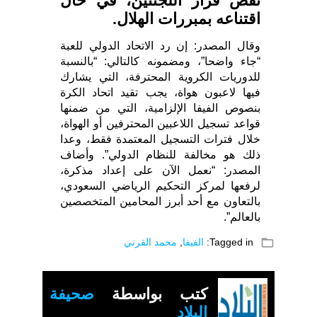
نقض قرار اللجنتين، في حال
اقتناعه بمبررات الهلال.
وقال المصدر: إن رد الاتحاد الدولي للعبة
“جاء واضحا”، ومضمونه كالتالي: “بالنسبة
للدوريات الكروية المحترفة، التي يشارك
فيها لاعبون هواة، يجب تقيد اتحاد الكرة
بنصوص الفيفا الإلزامية، التي من ضمنها
قواعد تسجيل اللاعبين المحترفين أو الهواة،
خلال فترات التسجيل المعتمدة فقط، وعدا
ذلك هو مخالفة للنظام الدولي”. وأضاف
المصدر: “نعمل الآن على إعداد مذكرة،
لرفعها لمركز التحكيم الرياضي السعودي،
بالتعاون مع أحد أبرز المحامين المتخصصين
بالعالم”.
folder_open
Tagged in:
الفيفا
,
محمد القرني
كتب بواسطة
صحيفة
البلاد