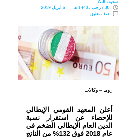
صحيفة البلاد
access_time
30 / رجب / 1440 هـ 5 أبريل 2019
chat_bubble_outline
ضف تعليق
روما – وكالات
أعلن المعهد القومي الإيطالي
للإحصاء عن استقرار نسبة
الدين العام الإيطالي الضخم في
عام 2018 فوق 132% من الناتج