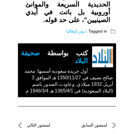
الحديدية السريعة والموانئ
أوروبية بل باتت في أيدي
الصينيين”، على حد قوله.
folder_open
Tagged in:
ديون إيطاليا
كتب بواسطة
صحيفة
البلاد
أول جريدة سعودية أسسها: محمد
صالح نصيف في 1350/11/27 هـ الموافق 3
أبريل 1932 ميلادي. وعاودت الصدور باسم
(البلاد السعودية) في 1365/4/1 هـ 1946/3/4 م
تصفّح
لمنشور السابق
لمنشور التالي
المقالات
لمنشور
لمنشور