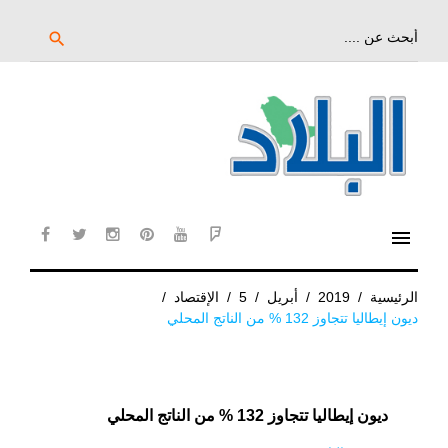
خط
لى
بحث
search
عن:
لمحتوى
لرئيسي
menu
cebook
twitter
instagram
pinterest
YouTube
Flipboard
الرئيسية
/
2019
/
أبريل
/
5
/
الإقتصاد
/
ديون إيطاليا تتجاوز 132 % من الناتج المحلي
ديون إيطاليا تتجاوز 132 % من الناتج المحلي