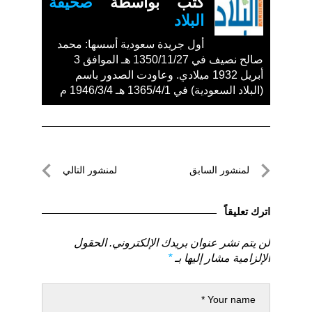
كتب بواسطة
صحيفة
البلاد
أول جريدة سعودية أسسها: محمد
صالح نصيف في 1350/11/27 هـ الموافق 3
أبريل 1932 ميلادي. وعاودت الصدور باسم
(البلاد السعودية) في 1365/4/1 هـ 1946/3/4 م
تصفّح
لمنشور السابق
لمنشور التالي
المقالات
لمنشور
لمنشور
السابق
التالي
اترك تعليقاً
لن يتم نشر عنوان بريدك الإلكتروني.
الحقول
الإلزامية مشار إليها بـ
*