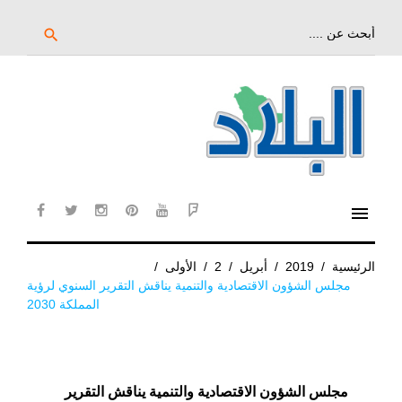
خط
لى
بحث
search
عن:
لمحتوى
لرئيسي
menu
cebook
twitter
instagram
pinterest
YouTube
Flipboard
الرئيسية
/
2019
/
أبريل
/
2
/
الأولى
/
مجلس الشؤون الاقتصادية والتنمية يناقش التقرير السنوي لرؤية
المملكة 2030
مجلس الشؤون الاقتصادية والتنمية يناقش التقرير