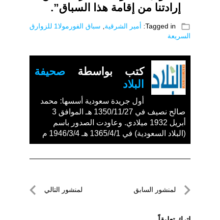
إرادتنا من إقامة هذا السباق”.
folder_open
Tagged in:
أمير الشرقية
,
سباق الفورمولا1 للزوارق
السريعة
كتب بواسطة
صحيفة
البلاد
أول جريدة سعودية أسسها: محمد
صالح نصيف في 1350/11/27 هـ الموافق 3
أبريل 1932 ميلادي. وعاودت الصدور باسم
(البلاد السعودية) في 1365/4/1 هـ 1946/3/4 م
تصفّح
لمنشور السابق
لمنشور التالي
المقالات
لمنشور
لمنشور
السابق
التالي
اترك تعليقاً