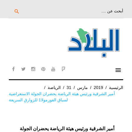
خط
لى
بحث
search
عن:
لمحتوى
لرئيسي
menu
cebook
twitter
instagram
pinterest
YouTube
Flipboard
الرئيسية
/
2019
/
مارس
/
31
/
الرياضة
/
أمير الشرقية ورئيس هيئة الرياضة يحضران الجولة الاستعراضية
لسباق الفورمولا1 للزوارق السريعة
أمير الشرقية ورئيس هيئة الرياضة يحضران الجولة