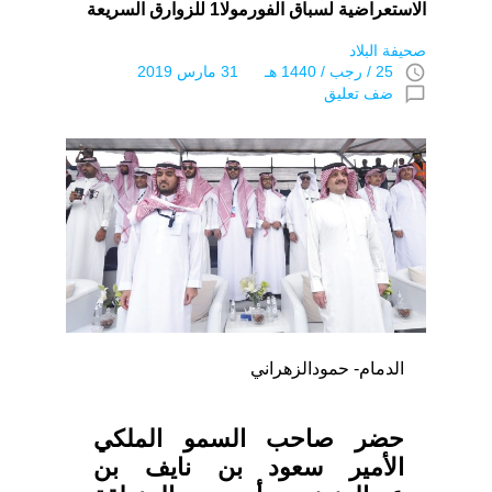
الاستعراضية لسباق الفورمولا1 للزوارق السريعة
صحيفة البلاد
access_time
25 / رجب / 1440 هـ 31 مارس 2019
chat_bubble_outline
ضف تعليق
الدمام- حمودالزهراني
حضر صاحب السمو الملكي
الأمير سعود بن نايف بن