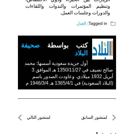
وتنظيم المؤتمرات والندوات واللقاءات
والدورات وجلسات العمل.
folder_open
Tagged in:
العدل
كتب بواسطة
صحيفة
البلاد
أول جريدة سعودية أسسها: محمد
صالح نصيف في 1350/11/27 هـ الموافق 3
أبريل 1932 ميلادي. وعاودت الصدور باسم
(البلاد السعودية) في 1365/4/1 هـ 1946/3/4 م
تصفّح
لمنشور السابق
لمنشور التالي
المقالات
لمنشور
لمنشور
السابق
التالي