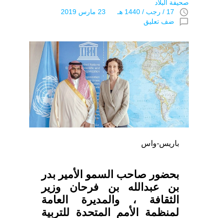
صحيفة البلاد
access_time
17 / رجب / 1440 هـ 23 مارس 2019
chat_bubble_outline
ضف تعليق
باريس-واس
بحضور صاحب السمو الأمير بدر
بن عبدالله بن فرحان وزير
الثقافة ، والمديرة العامة
لمنظمة الأمم المتحدة للتربية