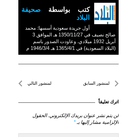
كتب بواسطة
صحيفة
البلاد
أول جريدة سعودية أسسها: محمد
صالح نصيف في 1350/11/27 هـ الموافق 3
أبريل 1932 ميلادي. وعاودت الصدور باسم
(البلاد السعودية) في 1365/4/1 هـ 1946/3/4 م
تصفّح
لمنشور السابق
لمنشور التالي
المقالات
لمنشور
لمنشور
السابق
التالي
اترك تعليقاً
لن يتم نشر عنوان بريدك الإلكتروني.
الحقول
الإلزامية مشار إليها بـ
*