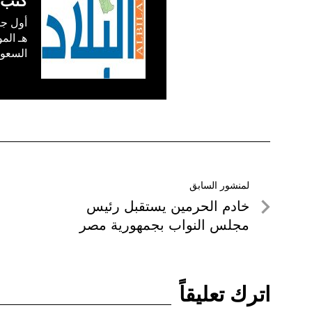
كتب 
السعودية) في /1
تصفّح
لمنشور السابق
لمنشور
خادم الحرمين يستقبل رئيس
المقالات
السابق
مجلس النواب بجمهورية مصر
اترك تعليقاً