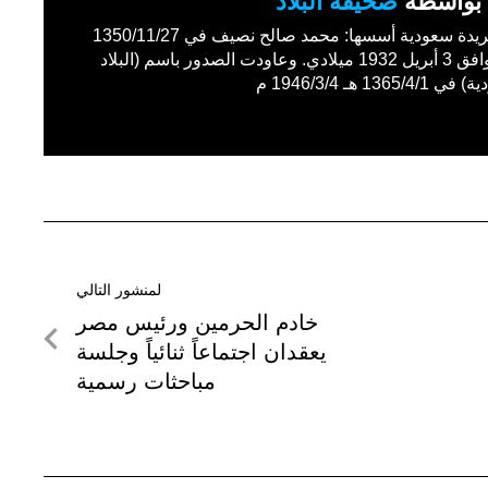
بواسطة
صحيفة البلاد
أول جريدة سعودية أسسها: محمد صالح نصيف في 1350/11/27
هـ الموافق 3 أبريل 1932 ميلادي. وعاودت الصدور باسم (البلاد
1365/4 هـ 1946/3/4 م
لمنشور التالي
لمنشور
خادم الحرمين ورئيس مصر
التالي
يعقدان اجتماعاً ثنائياً وجلسة
مباحثات رسمية