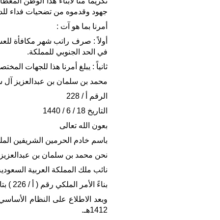
تكريماً منا لأبناء هذا الوطن المع
جهود وقدموه من تضحيات فداء للد
أمرنا بما هو آت :
أولاً : صرف راتب شهر مكافأة للع
في الحد الجنوبي للمملكة.
ثانياً : يبلغ أمرنا هذا للجهات المختص
محمد بن سلمان بن عبدالعزيز آل 
الرقم أ / 228
التاريخ 18 / 6 / 1440
بعون الله تعالى
باسم خادم الحرمين الشريفين المل
نحن محمد بن سلمان بن عبدالعزيز
نائب ملك المملكة العربية السعودية
بناءً الأمر الملكي رقم ( أ / 226 ) بتاريخ 18 / 6 / 1440هـ.
1412هـ.