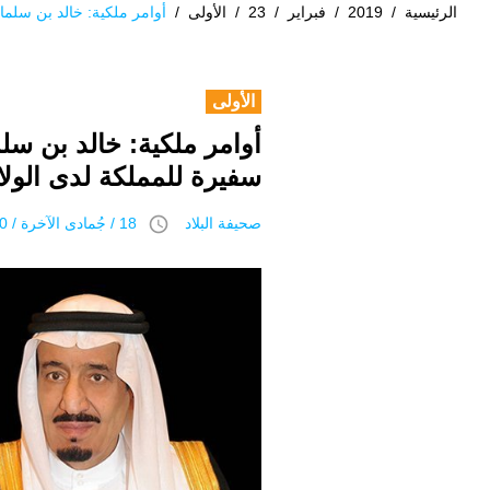
الرئيسية
/
2019
/
فبراير
/
23
/
الأولى
/
أوامر ملكية: خالد بن سلمان 
الأولى
أوامر ملكية: خالد بن سلما
سفيرة للمملكة لدى الولا
access_time
صحيفة البلاد
18 / جُمادى اﻵخرة / 1440 هـ 23 فبراير 2019