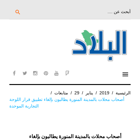
خط
لى
بحث
search
عن:
لمحتوى
لرئيسي
menu
cebook
twitter
instagram
pinterest
YouTube
Flipboard
الرئيسية
/
2019
/
يناير
/
29
/
متابعات
/
أصحاب محلات بالمدينة المنورة يطالبون بإلغاء تطبيق قرار اللوحة
التجارية الموحدة
أصحاب محلات بالمدينة المنورة يطالبون بإلغاء