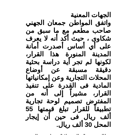
الجهات المعنية
واتفق المواطن جمعان الجهني
صاحب مطعم مع ما سبق من
شكاوى ، حيث أكد أنه لا يعرف
على أي أساس أصدرت أمانة
المدينة المنورة هذا القرار،
لكونها لم تجر أية دراسة بحثية
دقيقة مسبقة عن أوضاع
المحلات التجارية وعن إمكانياتها
المادية فى القدرة على تنفيذ
القرار، مشيراً إلى أنه من
المفترض تصميم لوحة تجارية
تطبيقاً للقرار تبلغ قيمتها 55
ألف ريال فى حين أن إيجار
المحل 30 ألف ريال.