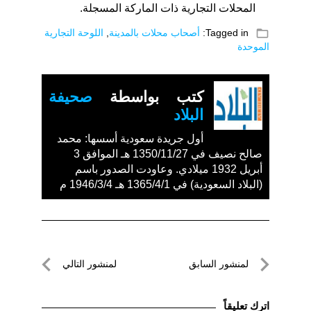
المحلات التجارية ذات الماركة المسجلة.
folder_open
Tagged in:
أصحاب محلات بالمدينة
,
اللوحة التجارية
الموحدة
كتب بواسطة
صحيفة
البلاد
أول جريدة سعودية أسسها: محمد
صالح نصيف في 1350/11/27 هـ الموافق 3
أبريل 1932 ميلادي. وعاودت الصدور باسم
(البلاد السعودية) في 1365/4/1 هـ 1946/3/4 م
تصفّح
لمنشور السابق
لمنشور التالي
المقالات
لمنشور
لمنشور
السابق
التالي
اترك تعليقاً