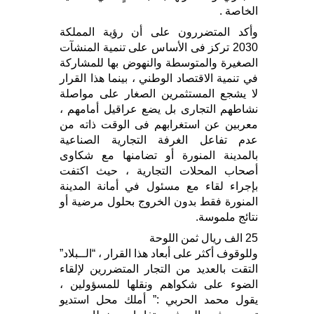
الخاصة .
وأكد المتضررون على أن رؤية المملكة
2030 تركز فى الأساس على تنمية المنشآت
الصغيرة والمتوسطة والنهوض بها للمشاركة
في تنمية الاقتصاد الوطني ، بينما هذا القرار
لا يشجع المستثمرين الصغار على مواصلة
نشاطهم التجارى بل يضع عراقيل أمامهم ،
معربين عن استغرابهم فى الوقت ذاته من
عدم تفاعل الغرفة التجارية الصناعية
بالمدينة المنورة أو تضامنها مع شكاوى
أصحاب المحلات التجارية ، حيث اكتفت
بإجراء لقاء مع مسئول في أمانة المدينة
المنورة فقط بدون الخروج بحلول مرضية أو
نتائج ملموسة.
25 الف ريال ثمن اللوحة
وللوقوف أكثر على أبعاد هذا القرار ، “الــبلاد”
التقت بالعديد من التجار المتضررين لإلقاء
الضوء على شكواهم ونقلها للمسؤولين ،
يقول محمد الحربي :” أملك محل استديو