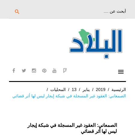
خط
لى
بحث
search
عن:
لمحتوى
لرئيسي
menu
cebook
twitter
instagram
pinterest
YouTube
Flipboard
الرئيسية
/
2019
/
يناير
/
13
/
المحليات
/
الصمعاني: العقود غير المسجلة في شبكة إيجار ليس لها أثر قضائي
الصمعاني: العقود غير المسجلة في شبكة إيجار
ليس لها أثر قضائي