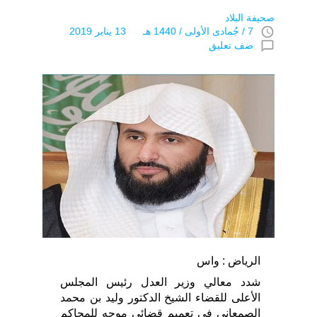
صحيفة البلاد
access_time
7 / جُمادى اﻷولى / 1440 هـ 13 يناير 2019
chat_bubble_outline
ضف تعليق
الرياض : واس
شدد معالي وزير العدل رئيس المجلس
الأعلى للقضاء الشيخ الدكتور وليد بن محمد
الصمعاني في تعميم قضائي موجه للمحاكم