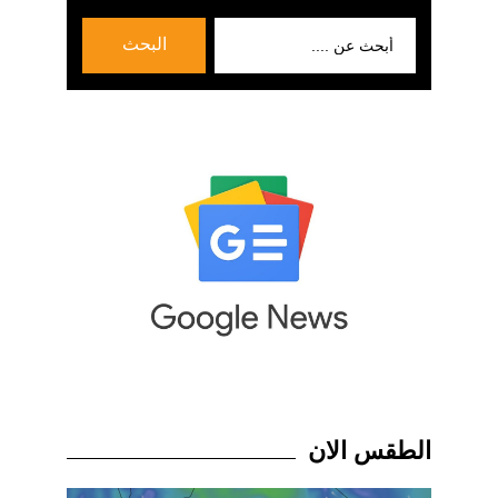
بحث
البحث
عن:
الطقس الان