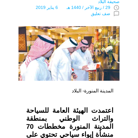
صحيفة البلاد
access_time
29 / ربيع الآخر / 1440 هـ 6 يناير 2019
chat_bubble_outline
ضف تعليق
المدينة المنورة- البلاد
اعتمدت الهيئة العامة للسياحة
والتراث الوطني بمنطقة
المدينة المنورة مخططات 70
منشأة إيواء سياحي تحتوي على