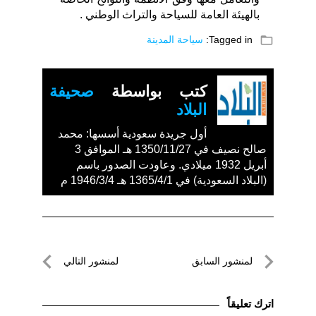
بالهيئة العامة للسياحة والتراث الوطني .
folder_open
Tagged in:
سياحة المدينة
كتب بواسطة
صحيفة
البلاد
أول جريدة سعودية أسسها: محمد
صالح نصيف في 1350/11/27 هـ الموافق 3
أبريل 1932 ميلادي. وعاودت الصدور باسم
(البلاد السعودية) في 1365/4/1 هـ 1946/3/4 م
تصفّح
لمنشور السابق
لمنشور التالي
المقالات
لمنشور
لمنشور
السابق
التالي
اترك تعليقاً