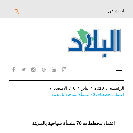
خط
لى
بحث
search
عن:
لمحتوى
لرئيسي
menu
cebook
twitter
instagram
pinterest
YouTube
Flipboard
الرئيسية
/
2019
/
يناير
/
6
/
الإقتصاد
/
اعتماد مخططات 70 منشأة سياحية بالمدينة
اعتماد مخططات 70 منشأة سياحية بالمدينة