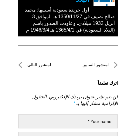
أول جريدة سعودية أسسها: محمد
صالح نصيف في 1350/11/27 هـ الموافق 3
أبريل 1932 ميلادي. وعاودت الصدور باسم
(البلاد السعودية) في 1365/4/1 هـ 1946/3/4 م
تصفّح
لمنشور السابق
لمنشور التالي
المقالات
لمنشور
لمنشور
السابق
التالي
اترك تعليقاً
لن يتم نشر عنوان بريدك الإلكتروني.
الحقول
الإلزامية مشار إليها بـ
*