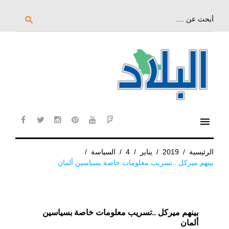
خط
لى
بحث
search
عن:
لمحتوى
لرئيسي
menu
cebook
twitter
instagram
pinterest
YouTube
Flipboard
الرئيسية
/
2019
/
يناير
/
4
/
السياسة
/
بينهم ميركل ..تسريب معلومات خاصة بسياسين ألمان
بينهم ميركل ..تسريب معلومات خاصة بسياسين
ألمان