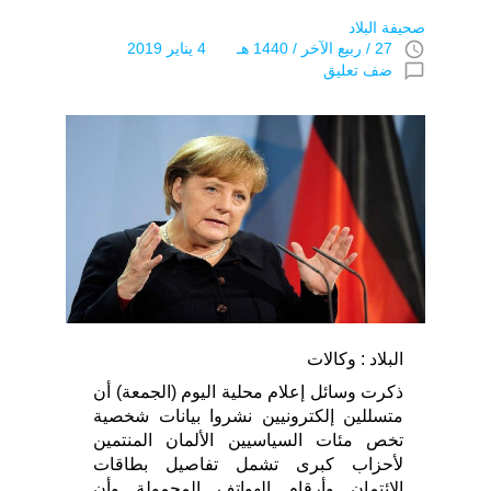
صحيفة البلاد
access_time
27 / ربيع الآخر / 1440 هـ 4 يناير 2019
chat_bubble_outline
ضف تعليق
البلاد : وكالات
ذكرت وسائل إعلام محلية اليوم (الجمعة) أن
متسللين إلكترونيين نشروا بيانات شخصية
تخص مئات السياسيين الألمان المنتمين
لأحزاب كبرى تشمل تفاصيل بطاقات
الائتمان وأرقام الهواتف المحمولة وأن