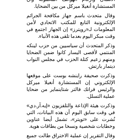
المستشارة أنغيلا ميركل من بين الضحايا.
وقال متحدث باسم جهاز مكافحة الجرائم
الإلكترونية التابع للمكتب الاتحادي لأمن
المعلومات لـ«رويترز» إن الجهاز اجتمع في
وقت مبكر اليوم بعدما تلقى هذه الأنباء.
وذكر المتحدث أن سياسيين من حزب لينكه
المنتمي لأقصى اليسار كانوا ضمن الضحايا
ومنهم زعيم كتلة الحزب في مجلس النواب
ديتمار بارتش.
وذكرت صحيفة راينشه بوست على موقعها
الإلكتروني إن المستشارة أنغيلا ميركل
والرئيس فرانك فالتر شتاينماير من ضحايا
عملية التسلل.
وذكرت هيئة الإذاعة والتلفزيون «إيه.آر.دي»
في وقت سابق اليوم أن هذه البيانات، التي
نُشرت على «تويتر»، تشمل أيضا عناوين
وخطابات شخصية ونسخا من بطاقات هوية.
وقال التقرير إن عملية الاختراق طالت جميع