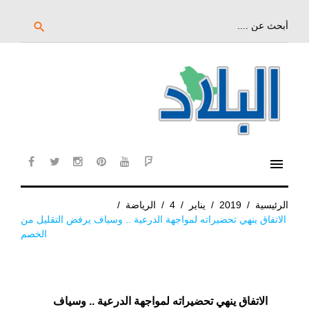
خط
لى
بحث
search
عن:
لمحتوى
لرئيسي
menu
cebook
twitter
instagram
pinterest
YouTube
Flipboard
الرئيسية
/
2019
/
يناير
/
4
/
الرياضة
/
الاتفاق ينهي تحضيراته لمواجهة الدرعية .. وسياف يرفض التقليل من
الخصم
الاتفاق ينهي تحضيراته لمواجهة الدرعية .. وسياف