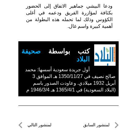
ودعا البيشي جماهير الاتفاق إلى الحضور
بكثافة لمؤازرة الفريق ودعمه في أغلى
الكؤوس وذلك لما تحمله هذه البطولة من
أهمية كبيرة واسم غال.
كتب بواسطة
صحيفة
البلاد
أول جريدة سعودية أسسها: محمد
صالح نصيف في 1350/11/27 هـ الموافق 3
أبريل 1932 ميلادي. وعاودت الصدور باسم
(البلاد السعودية) في 1365/4/1 هـ 1946/3/4 م
تصفّح
لمنشور السابق
لمنشور التالي
المقالات
لمنشور
لمنشور