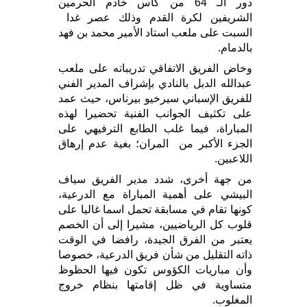
دور الـ 64 من كأس خادم الحرمين
الشريفين لكرة القدم وذلك عصر غدا
السبت على ملعب استاد الأمير محمد بن فهد
بالدمام.
وخاض الفريق الاتفاقي تدريباته على ملعب
عبدالله الدبل بالنادي بإشراف المدير الفني
للفريق الإسباني سيرخيو بيرناس، حيث عمد
على تكثيف الجوانب الفنية تحضيرا لهذه
المباراة، فيما غلب الطابع الترفيهي على
الجزء الأكبر من المران؛ بغية عدم إرهاق
اللاعبين.
من جهة أخرى، شدد مدير الفريق سياف
البيشي على أهمية المباراة مع الدرعية،
كونها تقام في مسابقة تحمل اسما غاليا على
قلوب كل الرياضيين، مشيرا إلى أن الخصم
يعتبر من الفرق الجيدة، رافضا في الوقت
ذاته التقليل من شأن فريق الدرعية، خصوصا
وأن مباريات الكؤوس تكون فيها الحظوظ
متساوية في ظل إقامتها بنظام خروج
المغلوب.