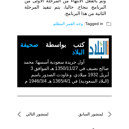
وتم بالفعل الانتهاء من المرحلة الأولى من
البرنامج بنجاح. حاليا، يتم تنفيذ المرحلة
الثانية من هذا البرنامج.
folder_open
Tagged in:
وجه القمر المظلم
كتب بواسطة
صحيفة
البلاد
أول جريدة سعودية أسسها: محمد
صالح نصيف في 1350/11/27 هـ الموافق 3
أبريل 1932 ميلادي. وعاودت الصدور باسم
(البلاد السعودية) في 1365/4/1 هـ 1946/3/4 م
تصفّح
لمنشور السابق
لمنشور التالي
المقالات
لمنشور
لمنشور
السابق
التالي