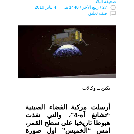
صحيفة البلاد
access_time
27 / ربيع الآخر / 1440 هـ 4 يناير 2019
chat_bubble_outline
ضف تعليق
بكين ــ وكالات
أرسلت مركبة الفضاء الصينية
“تشانغ آه-4″، والتي نفذت
هبوطا تاريخيا على سطح القمر،
امس “الخميس” اول صورة