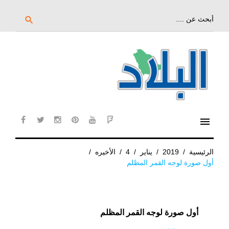
خط
لى
بحث
search
عن:
لمحتوى
لرئيسي
menu
cebook
twitter
instagram
pinterest
YouTube
Flipboard
الرئيسية
/
2019
/
يناير
/
4
/
الأخيره
/
أول صورة لوجه القمر المظلم
أول صورة لوجه القمر المظلم