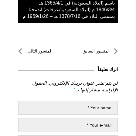
باسم (البلاد السعودية) في 1365/4/1 هـ
1946/3/4 م (البلاد السعودية/عرفات) اندمجتا
بمسمى البلاد في 1378/7/16 هـ – 1959/1/26 م
تصفّح
لمنشور السابق
لمنشور التالي
المقالات
لمنشور
لمنشور
السابق
التالي
اترك تعليقاً
لن يتم نشر عنوان بريدك الإلكتروني.
الحقول
الإلزامية مشار إليها بـ
*