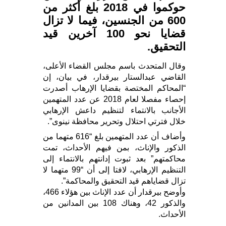
حوكموا في 2018 بلغ أكثر من
600 من الجنسين، فيما لا تزال
قضايا نحو 100 آخرين قيد
التحقيق.
وقال المتحدث باسم مجلس القضاء الأعلى،
القاضي عبدالستار بيرقدار، في بيان، إن
“المحاكم المختصة بقضايا الإرهاب أصدرت
إحصاء مفصلا لعام 2018 عن عدد المتهمين
الأجانب بالانتماء لتنظيم داعش الإرهابي
خلال فترتي احتلال وتحرير محافظة نينوى”.
وأضاف أن عدد المتهمين بلغ “616 متهما من
الذكور والإناث، بمن فيهم الأحداث، تمت
محاكمتهم” بعد ثبوت إدانتهم بالانتماء إلى
التنظيم الإرهابي، لافتا إلى أن “99 متهما لا
تزال قضاياهم قيد التحقيق والمحاكمة”.
وأوضح بيرقدار أن عدد الإناث بين هؤلاء 466،
والذكور 42، وهناك 108 بين المدانين من
الأحداث.