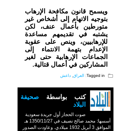
ويسمح قانون مكافحة الإرهاب
بتوجيه الاتهام إلى أشخاص غير
متورطين بأعمال عنف، لكن
يشتبه في تقديمهم مساعدة
للإرهابيين، وينص على عقوبة
الإعدام بتهمة الانتماء إلى
الجماعات الإرهابية حتى لغير
المشاركين في أعمال قتالية.
folder_open
Tagged in:
العراق
,
داعش
كتب بواسطة
صحيفة
البلاد
صوت الحجاز أول جريدة سعودية
أسسها: محمد صالح نصيف في 1350/11/27 هـ
الموافق 3 أبريل 1932 ميلادي. وعاودت الصدور