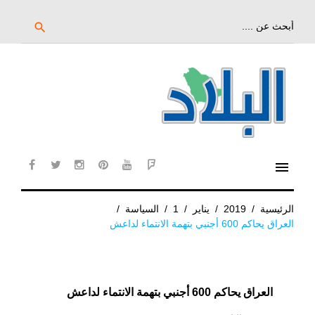
خط
لى
بحث
search
عن:
لمحتوى
لرئيسي
menu
cebook
twitter
instagram
pinterest
YouTube
Flipboard
الرئيسية
/
2019
/
يناير
/
1
/
السياسة
/
العراق يحاكم 600 أجنبي بتهمة الانتماء لداعش
العراق يحاكم 600 أجنبي بتهمة الانتماء لداعش