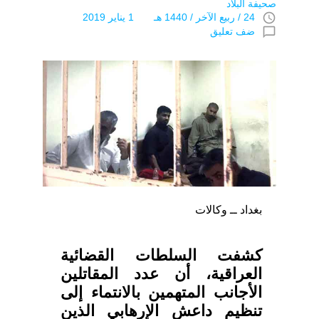
صحيفة البلاد
access_time
24 / ربيع الآخر / 1440 هـ 1 يناير 2019
chat_bubble_outline
ضف تعليق
بغداد ــ وكالات
كشفت السلطات القضائية
العراقية، أن عدد المقاتلين
الأجانب المتهمين بالانتماء إلى
تنظيم داعش الإرهابي الذين