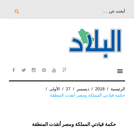
خط
لى
بحث
search
عن:
لمحتوى
لرئيسي
menu
cebook
twitter
instagram
pinterest
YouTube
Flipboard
الرئيسية
/
2018
/
ديسمبر
/
27
/
الأولى
/
حكمة قيادتي المملكة ومصر أنقذت المنطقة
حكمة قيادتي المملكة ومصر أنقذت المنطقة