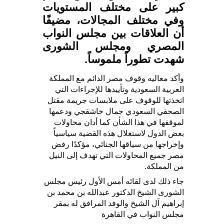
كبير على مختلف المستويات
وفي مختلف المجالات، مضيفًا
أن العلاقات بين مجلس النواب
المصري ومجلس الشورى
شهدت تطوراً ملموساً.
وأكد معاليه وقوف مصر الدائم مع المملكة
العربية السعودية وتأييدها للإجراءات التي
اتخذتها للوقوف على ملابسات جريمة مقتل
الصحفي السعودي جمال خاشقجي ودعمها
لموقفها في هذا الشأن كما أدان محاولات
بعض الدول لاستغلال هذه القضية سياسياً
وإخراجها من سياقها الجنائي، مؤكدًا رفض
مصر جميع المحاولات التي تهدف إلى النيل
من المملكة.
جاء ذلك لدى لقائه أمس الأول رئيس مجلس
الشورى الشيخ الدكتور عبدالله بن محمد بن
إبراهيم آل الشيخ والوفد المرافق له بمقر
مجلس النواب في القاهرة