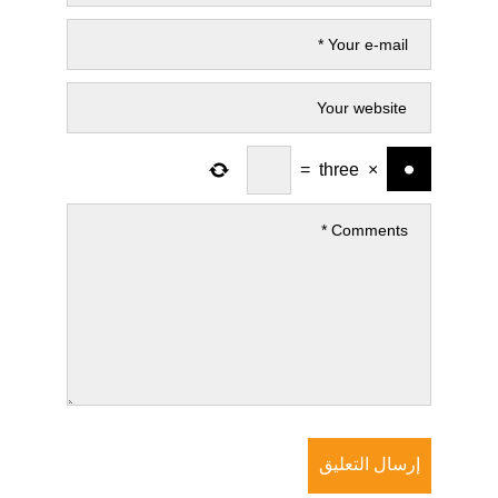
=
three
×