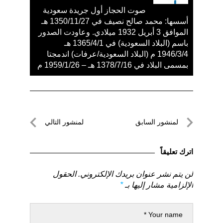
صوت الحجاز أول جريدة سعودية
أسسها: محمد صالح نصيف في 1350/11/27 هـ
الموافق 3 أبريل 1932 ميلادي. وعاودت الصدور
باسم (البلاد السعودية) في 1365/4/1 هـ
1946/3/4 م (البلاد السعودية/عرفات) اندمجتا
بمسمى البلاد في 1378/7/16 هـ – 1959/1/26 م
تصفّح
لمنشور السابق
لمنشور التالي
المقالات
لمنشور
لمنشور
السابق
التالي
اترك تعليقاً
لن يتم نشر عنوان بريدك الإلكتروني.
الحقول
الإلزامية مشار إليها بـ
*