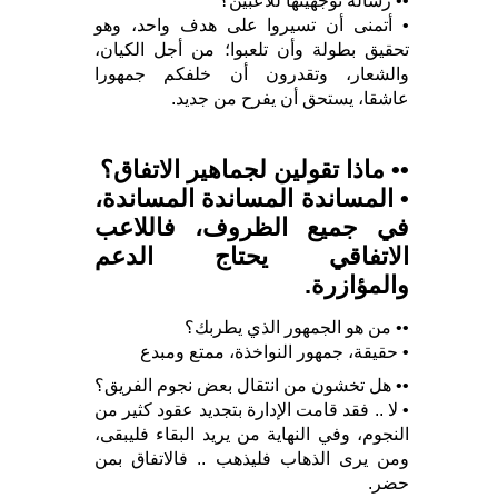
•• رسالة توجهينها للاعبين؟
• أتمنى أن تسيروا على هدف واحد، وهو
تحقيق بطولة وأن تلعبوا؛ من أجل الكيان،
والشعار، وتقدرون أن خلفكم جمهورا
عاشقا، يستحق أن يفرح من جديد.
•• ماذا تقولين لجماهير الاتفاق؟
• المساندة المساندة المساندة،
في جميع الظروف، فاللاعب
الاتفاقي يحتاج الدعم
والمؤازرة.
•• من هو الجمهور الذي يطربك؟
• حقيقة، جمهور النواخذة، ممتع ومبدع
•• هل تخشون من انتقال بعض نجوم الفريق؟
• لا .. فقد قامت الإدارة بتجديد عقود كثير من
النجوم، وفي النهاية من يريد البقاء فليبقى،
ومن يرى الذهاب فليذهب .. فالاتفاق بمن
حضر.