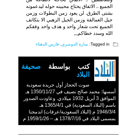
الجميع .. الاتفاق يحتاج محبينه حوله ليدعمونه
بشتى الطرق. لن يعود زمن البطولات وزمن
جيل العمالقة وزمن الجيل الزهبي الا بتكاتف
الجميع تحت شعار واحد و هدف واحد وفقكم
الله وسدد خطاكم,,,
folder_open
Tagged in:
سارة الدوسري
,
فارس الدهناء
كتب بواسطة
صحيفة
البلاد
صوت الحجاز أول جريدة سعودية
أسسها: محمد صالح نصيف في 1350/11/27 هـ
الموافق 3 أبريل 1932 ميلادي. وعاودت الصدور
باسم (البلاد السعودية) في 1365/4/1 هـ
1946/3/4 م (البلاد السعودية/عرفات) اندمجتا
بمسمى البلاد في 1378/7/16 هـ – 1959/1/26 م