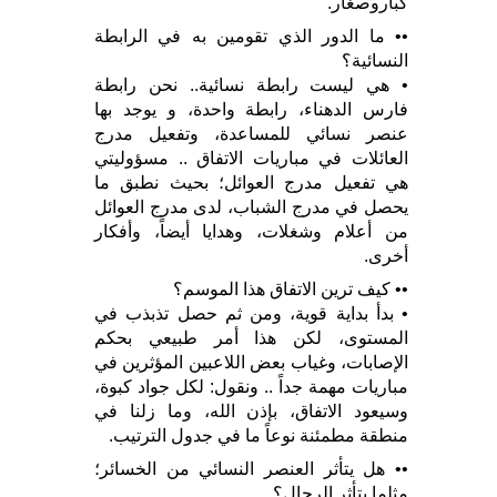
كباروصغار.
•• ما الدور الذي تقومين به في الرابطة
النسائية؟
• هي ليست رابطة نسائية.. نحن رابطة
فارس الدهناء، رابطة واحدة، و يوجد بها
عنصر نسائي للمساعدة، وتفعيل مدرج
العائلات في مباريات الاتفاق .. مسؤوليتي
هي تفعيل مدرج العوائل؛ بحيث نطبق ما
يحصل في مدرج الشباب، لدى مدرج العوائل
من أعلام وشغلات، وهدايا أيضاً، وأفكار
أخرى.
•• كيف ترين الاتفاق هذا الموسم؟
• بدأ بداية قوية، ومن ثم حصل تذبذب في
المستوى، لكن هذا أمر طبيعي بحكم
الإصابات، وغياب بعض اللاعبين المؤثرين في
مباريات مهمة جداً .. ونقول: لكل جواد كبوة،
وسيعود الاتفاق، بإذن الله، وما زلنا في
منطقة مطمئنة نوعاً ما في جدول الترتيب.
•• هل يتأثر العنصر النسائي من الخسائر؛
مثلما يتأثر الرجال؟