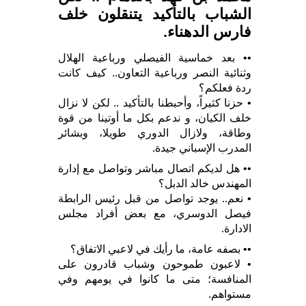
الشباب بالتأكيد يتنقلون خلف
فارس الدهناء.
•• بعد خماسية الفيصلي ورباعية الهلال
وثنائية النصر ورباعية التعاون.. كيف كانت
ردة فعلكم؟
• حزنا كثيراً، وأحبطنا بالتأكيد .. لكن لا نزال
خلف الكيان، و ندعم بكل ما أوتينا من قوة
وطاقة، ولازال الدوري طويلا، وبشائر
المدرب الإسباني جيدة.
•• هل لديكم اتصال مباشر وتواصل مع إدارة
المهندس خالد الدبل؟
• نعم.. يوجد تواصل من قبل رئيس الرابطة
فيصل الدوسري، مع بعض أفراد مجلس
الادارة.
•• بصفه عامة، ما رأيك في لاعبي الاتفاق؟
• لاعبون طموحون وشباب قادرون على
المنافسة؛ متى ما كانوا في يومهم وفي
مستواهم.