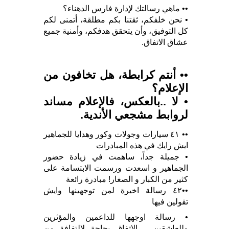
•• ماهي رسالتك لإدارة فارس الدهناء؟
• نحن خلفكم، ثقتنا بكم مطلقة، أتمنى لكم
كل التوفيق، وأن يتحقق هدفكم، وأمنية جميع
عشاق الاتفاق.
•• أنتم كرابطة، هل تخافون من
الإعلام؟
• لا ..بالعكس، فالإعلام مساند
لروابط مشجعي الأندية.
•• ٤١ سيارات وجولات وكور وهدايا للجماهير
ايش رايك في هذه المبادرات
• جميلة جداً، ساهمت في زيادة حضور
الجماهير و اسعدت ورسمت الابتسامة على
كثير من الكبار و الصغار! مبادرة رائعة
••٤٢ رسالة اخيرة لمن توجهينها وايش
تقولين فيها
• رسالة اوجهها للداعمين والمؤثرين
وللعاشقين .. الاتفاق بحاجة لالتفافة من