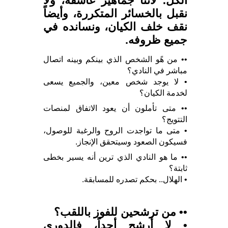
الكل؛ لأننا جماهير عاشقة، ولا
نقبل بالخسائر المتكررة، وأيضاً
نقف خلف الكيان، ونسانده في
جميع ظروفه.
•• من هًو الشخص الذي بينكم وبينه اتصال
مباشر في النادي؟
• لا يوجد شخص معين، والجميع يسعى
لخدمة الكيان؟
•• متى تأملون أن يعود الاتفاق لمنصات
التتويج؟
• متى ما تواجدت الروح والرغبة للوصول،
فسيكون الصعود وسيتحقق الإنجاز.
•• ما هو النادي الذي ترين أنه يسير بخطى
ثابتة؟
• الهلال.. بحكم تصدره للمسابقة.
•• من ترشحين للفوز باللقب؟
• لا أرشح أحداً، فالدوري