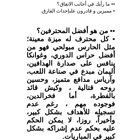
•• ما رأيك في أجانب الاتفاق؟
• مميزين و قادرون علىإحداث الفارق.
•• من هو أفضل المحترفين؟
• كل محترف له ميزة معينة؛
مثل الحارس مبولحي فهو من
أفضل حراس الدوري، وغوانكا
ينافس على صدارة الهدافين،
أليمان مبدع في صناعة اللعب،
وآرياس مدافع متميز، وحسين
روحه قتالية ، وكيش قائد
بالفطرة، أما فخرالدين،
فوجوده مهم ، رغم عدم
تسجيله للأهداف بشكل كبير،
وأخيراً، روزا، لا يمكن الحكم
عليه بحكم عدم إشراكه بشكل
كبير في المباريات.