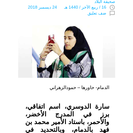
صحيفة البلاد
access_time
16 / ربيع الآخر / 1440 هـ 24 ديسمبر 2018
chat_bubble_outline
ضف تعليق
الدمام- حاورها – حمودالزهراني
سارة الدوسري، اسم اتفاقي،
برز في المدرج الأخضر،
والأحمر، باستاد الأمير محمد بن
فهد بالدمام، وبالتحديد في