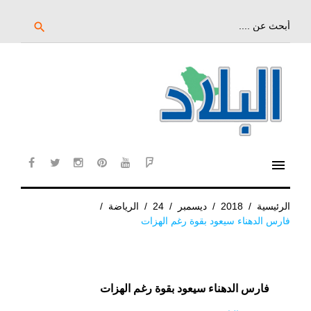
خط
لى
بحث
search
عن:
لمحتوى
لرئيسي
menu
cebook
twitter
instagram
pinterest
YouTube
Flipboard
الرئيسية
/
2018
/
ديسمبر
/
24
/
الرياضة
/
فارس الدهناء سيعود بقوة رغم الهزات
فارس الدهناء سيعود بقوة رغم الهزات