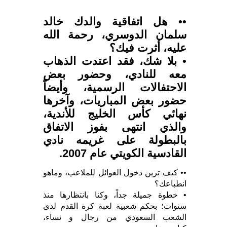
•• هل اتفاقية والدك خالد
سلمان الدوسري، رحمة الله
عليه، أثرت فيك؟
• بلا شك، فقد اعتدت الذهاب
معه للنادي، وحضور بعض
الاحتفالات الرسمية، وأيضاً
حضور بعض المباريات، وآخرها
نهائي كأس الخليج للأندية،
والذي انتهى بفوز الاتفاق
بالبطولة على غريمه نادي
القادسية الكويتي عام 2007.
•• كيف ترين دخول العوائل للملاعب، وماهو
انطباعك؟
• خطوة جميلة جداً، وكنا بانتظارها منذ
سنوات؛ بحكم شعبية لعبة كرة القدم لدى
الشعب السعودي من رجال و نساء،