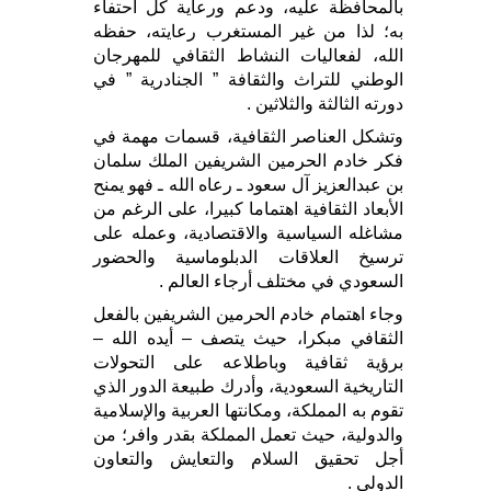
بالمحافظة عليه، ودعم ورعاية كل احتفاء
به؛ لذا من غير المستغرب رعايته، حفظه
الله، لفعاليات النشاط الثقافي للمهرجان
الوطني للتراث والثقافة ” الجنادرية ” في
دورته الثالثة والثلاثين .
وتشكل العناصر الثقافية، قسمات مهمة في
فكر خادم الحرمين الشريفين الملك سلمان
بن عبدالعزيز آل سعود ـ رعاه الله ـ فهو يمنح
الأبعاد الثقافية اهتماما كبيرا، على الرغم من
مشاغله السياسية والاقتصادية، وعمله على
ترسيخ العلاقات الدبلوماسية والحضور
السعودي في مختلف أرجاء العالم .
وجاء اهتمام خادم الحرمين الشريفين بالفعل
الثقافي مبكرا، حيث يتصف – أيده الله –
برؤية ثقافية وباطلاعه على التحولات
التاريخية السعودية، وأدرك طبيعة الدور الذي
تقوم به المملكة، ومكانتها العربية والإسلامية
والدولية، حيث تعمل المملكة بقدر وافر؛ من
أجل تحقيق السلام والتعايش والتعاون
الدولي .