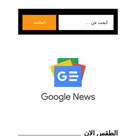
بحث
البحث
عن:
الطقس الان