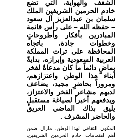
الشغف والهواية، التي تضع
خادم الحرمين الشريفين الملك
سلمان بن عبدالعزيز آل سعود
– حفظه الله – على رأس قائمة
المبادرين بأفكار وأطروحاتٍ
وخطوات جادة، باتجاه
المحافظة على تراث المملكة
العربية السعودية وإبرازه، بدايةً
بماضٍ دائماً ما كان مدعاةً لفخر
أبناء هذا الوطن واعتزازهم،
ومروراً بحاضرٍ مجيد، يضاعف
لديهم مشاعر الفخر والاعتزاز،
ويدفعهم أخيراً لصياغة مستقبلٍ
يليق بذاك الماضي العريق
والحاضر المشرف .
المكون الثقافي لهذا الوطن، مازال ضمن
أهم اهتمامات خادم الحرمين الشريفين،