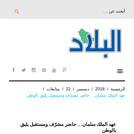
خط
لى
بحث
search
عن:
لمحتوى
لرئيسي
menu
cebook
twitter
instagram
pinterest
YouTube
Flipboard
الرئيسية
/
2018
/
ديسمبر
/
22
/
متابعات
/
عهد الملك سلمان… حاضر مشرّف ومستقبل يليق بالوطن
عهد الملك سلمان… حاضر مشرّف ومستقبل يليق
بالوطن