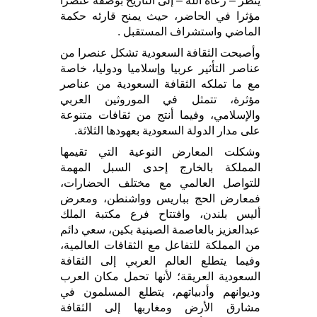
ينظر – رعاه الله – إلى التاريخ بوصفه عنصرا
مؤثرا في الحاضر، حيث يمنح قارئه حكمة
الماضي واستشراف المستقبل .
وأصبحت الثقافة السعودية تشكل عنصرا من
عناصر التأثير عربيا وإسلاميا ودوليا، خاصة
مع ما تملكه الثقافة السعودية من عناصر
مؤثرة، تتمثل في الموروثين العربي
والإسلامي، وفيما أنتج من ثقافات متنوعة
على مدار الدولة السعودية بعهودها الثلاثة.
وشكلت المعارض النوعية التي تقيمها
المملكة بالخارج إحدى السبل المهمة
للتواصل العالمي مع مختلف الحضارات،
فمعارض الحج بباريس وواشنطن، ومعرض
أليس بلندن، وافتتاح فرع مكتبة الملك
عبدالعزيز بالعاصمة الصينية بكين، سعي دائم
من المملكة للتفاعل مع الثقافات العالمية،
وفيما يتطلع العالم العربي إلى الثقافة
السعودية العريقة؛ لأنها تحمل مكان العرب
وديوانهم وأدبياتهم، يتطلع المسلمون في
مشارق الأرض ومغاربها إلى الثقافة