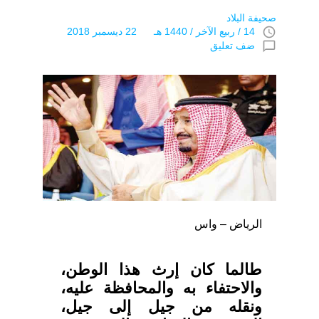
صحيفة البلاد
access_time
14 / ربيع الآخر / 1440 هـ 22 ديسمبر 2018
chat_bubble_outline
ضف تعليق
الرياض – واس
طالما كان إرث هذا الوطن،
والاحتفاء به والمحافظة عليه،
ونقله من جيل إلى جيل،