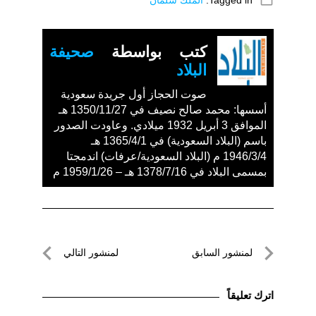
folder_open
كتب بواسطة
صحيفة
البلاد
صوت الحجاز أول جريدة سعودية
أسسها: محمد صالح نصيف في 1350/11/27 هـ
الموافق 3 أبريل 1932 ميلادي. وعاودت الصدور
باسم (البلاد السعودية) في 1365/4/1 هـ
1946/3/4 م (البلاد السعودية/عرفات) اندمجتا
بمسمى البلاد في 1378/7/16 هـ – 1959/1/26 م
تصفّح
لمنشور السابق
لمنشور التالي
المقالات
لمنشور
لمنشور
السابق
التالي
اترك تعليقاً