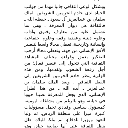
ويشكل الوعي الثقافي جانبا مهما من جوانب
الحياة لدى خادم الحرمين الشريفين الملك
سلمان بن عبدالعزيز آل سعود ـ حفظه الله ـ
فالثقافة هي ديوان المعرفة ، وهي بما
تشتمل عليه من معارف وفنون وآداب
وعلوم دينية وعقدية وفقه وعلوم اجتماعية
وإنسانية وتاريخية، تعطي مجالا واسعا لتبصير
الأفق الإنساني من جهة، وتعطي مجالا أرحب
للتفكير بعمق وقراءة مختلف المشاهد
الثقافية التي تتحول إلى عنصر فعال؛ من
أجل رفعة الشعوب وتقدمها. ومن هذه
الزاوية ينظر خادم الحرمين الشريفين إلى
الفعل الثقافي . ويعد الملك سلمان بن
عبدالعزيز ـ أيده الله ـ من هذا الطراز
الإنساني، الذي يجعل للمعرفة نصيبا حيويا
في حياته، وهو بالرغم من مشاغله اليومية،
كمسؤول سياسي وقيادي تحمل مسؤوليات
كبيرة أميرا على منطقة الرياض، ثم وليا
للعهد ووزيرا للدفاع، ثم ملكا للبلاد، ظل
ينظر للثقافة على أنها صانعة حياة، وهو