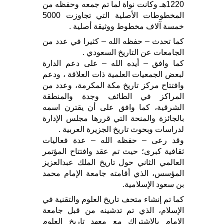
1220هـ وكانت نواة لما تم جمعه وحفظه من
المخطوطات الأصلية التي تجاوزت 5000
خمسة آلاف مخطوط ووثيقة أصلية .
كما تحدث – حفظه الله – كثيرا في عدد من
الجامعات عن التاريخ السعودي .
كما وافق – أيده الله – على دعم الدارة
لبعض الجمعيات العلمية ذات العلاقة ، ودعم
وافتتاح مركز تاريخ مكة المكرمة، وعدد من
المراكز في الطائف وجدة والمنطقة
الشرقية، كما وافق على أن يقترن اسمه
بالجائزة والمنحة التي قررها مجلس الإدارة
لدراسات وبحوث تاريخ الجزيرة العربية .
وقد رعى – حفظه الله – عدة فعاليات
ثقافية كبرى؛ حيث تم عقد وافتتاح المؤتمر
العالمي الثاني حول تاريخ الملك عبدالعزيز
المؤسس، الذي أقامته جامعة الإمام محمد
بن سعود الإسلامية.
كما تم إنشاء متحف تاريخ العلوم والتقنية في
الإسلام، الذي تم تدشينه من قبل جامعة
الإمام بالاشتراك مع معهد تاريخ العلوم