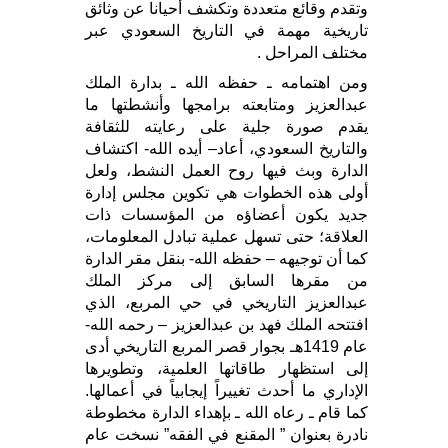
وتقدم وقائع متعددة وتكشف أحيانا عن وثائق
تاريخية مهمة في التاريخ السعودي عبر
مختلف المراحل .
ومن اهتمامه ـ حفظه الله ـ بدارة الملك
عبدالعزيز ومتابعته برامجها وأنشطتها ما
يقدم صورة جلية على رعايته للثقافة
والتاريخ السعودي، أعاد– أيده الله- اكتشاف
الدارة وبث فيها روح العمل النشط، ولعل
أولى هذه الخطوات هي تكوين مجلس إدارة
جديد يكون أعضاؤه من المؤسسات ذات
العلاقة؛ حتى تسهل عملية تبادل المعلومات،
كما أن توجيهه – حفظه الله- بنقل مقر الدارة
من مقرها السابق إلى مركز الملك
عبدالعزيز التاريخي في حي المربع، الذي
افتتحه الملك فهد بن عبدالعزيز – رحمه الله-
عام 1419هـ بجوار قصر المربع التاريخي أدى
إلى استظهار طاقاتها العلمية، وتطويرها
الإداري ما أحدث تغييراً إيجابياً في أعمالها.
كما قام ـ رعاه الله ـ بإهداء الدارة مخطوطة
نادرة بعنوان ” المقنع في الفقه” نسخت عام