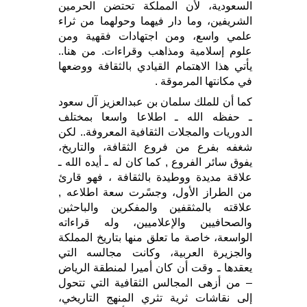
السعودية، لأن المملكة تحتضن الحرمين
الشريفين، وما دار فيهما وحولهما من ثراء
علمي واسع، ومن اجتهادات فقهية ومن
علوم إسلامية ومذاهب وقراءات. من هنا..
يأتي هذا الاهتمام القيادي بالثقافة ووضعها
في مكانتها المرموقة .
كما أن للملك سلمان بن عبدالعزيز آل سعود
ـ حفظه الله ـ اطلاعا واسعا بمختلف
الدوريات والمجلات الثقافية المعروفة.. لكن
شغفه بفرع من فروع الثقافة، والتاريخ،
يفوق سائر الفروع , كما كان له ـ أيده الله ـ
علاقة مديدة ووطيدة بالثقافة ، فهو قارئ
من الطراز الأول، وجسًرت سعة اطلاعه ,
علاقته بالمثقفين والمفكرين والباحثين
والصحافيين والإعلاميين، وله قراءاته
الواسعة، خاصة ما تعلق منها بتاريخ المملكة
والجزيرة العربية، وكانت مجالسه التي
يعقدها ـ وقت أن كان أميرا لمنطقة الرياض
– من أزهى المجالس الثقافية التي تتحول
إلى نقاشات ثرية تثري المنهج التاريخي،