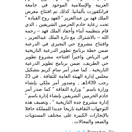
العربية والإسلامية الموجود في جامعة
فرانكفورت بألمانيا. كذلك تم افتتاح معرض
الملك فهد بن عبدالعزيز ” الفهد روح القيادة ”
تحت رعاية خادم الحرمين الشريفين ، الذي
قام بتنظيمه أبناء وأحفاد الملك فهد – رحمه
الله – بالاشتراك مع دارة الملك عبدالعزيز ،
وافتتاح مشروع حي البجيري في الدرعية
ضمن خطة برنامج تطوير الدرعية التاريخية
في الرياض واخيراً افتتاحه مشروع تطوير
حي الطريف، ضمن برنامج تطوير الدرعية
التاريخية . كما صدر أمر سامٍ كريم بتشكيل
مجلس إدارة الهيئة العامة للثقافة . في 23
رجب 1439هـ , وصدور أمر ملكي بإنشاء
وزارة باسم ” وزارة الثقافة ” كما صدر أمر
خادم الحرمين الشريفين بإنشاء إدارة باسم ”
إدارة مشروع جدة التاريخية ” , وتضيف هذه
التوجهات الثقافية تاريخا جديدا للمملكة حافلا
بالإنجازات الكبيرة على مختلف المستويات
والصعد والمجالات .
Tagged in:
الملك سلمان