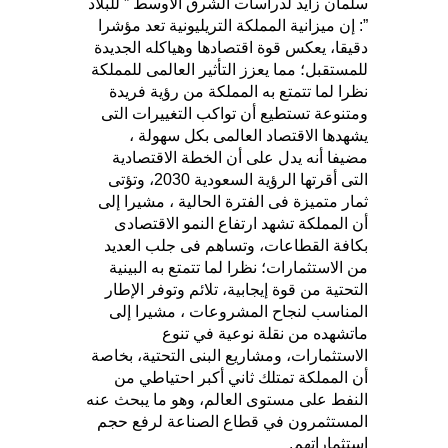
سلمان زايد لدراسات الشرق الأوسط ” للبلاد
”: إن ميزانية المملكة التريليونية تعد مؤشرا
دقيقا، يعكس قوة اقتصادها وهياكله الجديدة
للمستقبل؛ مما يعزز التأثير العالمى للمملكة
نظرا لما تتمتع به المملكة من رؤية فريدة
ومتنوعة تستطيع أن تواكب التغييرات التى
يشهدها الاقتصاد العالمى بكل سهولة ،
مضيفا أنه يدل على أن الخطة الاقتصادية
التى أقرتها الرؤية السعودية 2030، وتؤتى
ثمار متميزة فى الفترة الحالية ، مشيرا إلى
أن المملكة تشهد ارتفاع النمو الاقتصادى
بكافة القطاعات، وتساهم فى جلب العديد
من الاستثمارات؛ نظرا لما تتمتع به البينية
التحتية من قوة إيجابية، تلائم وتوفر الإطار
المناسب لنجاح المشروعات ، مشيرا إلى
ماتشهده من نقلة نوعية في تنوع
الاستثمارات، ومشاريع البنى التحتية، بخاصة
أن المملكة تمتلك ثاني أكبر احتياطي من
النفط على مستوى العالم، وهو ما يبحث عنه
المستثمرون في قطاع الصناعة لرفع حجم
استثماراتهم.