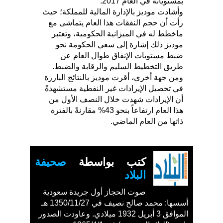
بمستوياته في العام 2017.
وأشادت موديز بالإدارة المالية للمملكة؛ حيث
رأت أن حجم النفقات هذا العام يتماشى مع
ماخطط له في الميزانية الحكومية، وتعتبر
موديز ذلك إشارة إلى سعي الحكومة نحو
ضبط مستويات الإنفاق طوال العام عن
طريق التخطيط السليم والرقابة والضبط.
ومن جهة أخرى، أقرت موديز بالنتائج البارزة
في تحصيل الإيرادات غير النفطية مستشهدةً
أن الإيرادات شهدت خلال النصف الأول من
هذا العام ارتفاعاً بنحو 43% مقارنةً بالفترة
ذاتها من العام الماضي.
كتب بواسطة
صحيفة
البلاد
صوت الحجاز أول جريدة سعودية
أسسها: محمد صالح نصيف في 1350/11/27 هـ
الموافق 3 أبريل 1932 ميلادي. وعاودت الصدور