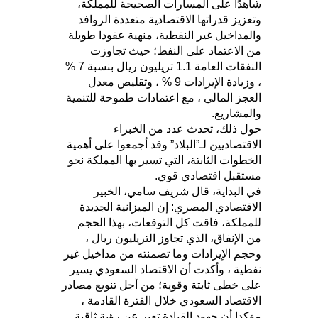
شاهدًا على المسارات الصحيحة للمملكة،
وتعزيز قدراتها الاقتصادية متعددة الروافد
والمداخيل غير النفطية، منهية عقودا طويلة
من الاعتماد على النفط؛ حيث تجاوزت
النفقات العامة 1.1 تريليون ريال بنسبة 7 %
، وزيادة الإيرادات 9 % ، وتقليص معدل
العجز المالي ، مع اعتمادات طموحة للتنمية
والمشاريع.
حول ذلك، تحدث عدد من الخبراء
الاقتصاديين لـ”البلاد” وقد أجمعوا على أهمية
الخطوات الثابتة، التي تسير بها المملكة نحو
مستقبل اقتصادي قوي.
في البداية، قال شريف سامي، الخبير
الاقتصادي المصري: إن الميزانية الجديدة
للمملكة، فاقت كل التوقعات، بهذا الحجم
من الإنفاق، الذي تجاوز التريليون ريال ،
وحجم الإيرادات وما تضمنته من مداخيل غير
نفطية ، وأكدت أن الاقتصاد السعودي يسير
على خطى ثابتة وقوية؛ من أجل تنويع مصادر
الاقتصاد السعودي خلال الفترة القادمة ،
مؤكدا أن جهود القيادة تعبر عن رؤية ثاقبة