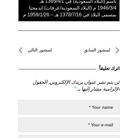
باسم (البلاد السعودية) في 1365/4/1 هـ
1946/3/4 م (البلاد السعودية/عرفات) اندمجتا
بمسمى البلاد في 1378/7/16 هـ – 1959/1/26 م
تصفّح
لمنشور السابق
لمنشور التالي
المقالات
لمنشور
لمنشور
السابق
التالي
اترك تعليقاً
لن يتم نشر عنوان بريدك الإلكتروني.
الحقول
الإلزامية مشار إليها بـ
*