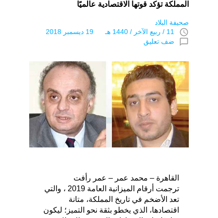
المملكة تؤكد قوتها الاقتصادية عالميًا
صحيفة البلاد
access_time
11 / ربيع الآخر / 1440 هـ 19 ديسمبر 2018
chat_bubble_outline
ضف تعليق
القاهرة – محمد عمر – عمر رأفت
ترجمت أرقام الميزانية العامة 2019 ، والتي
تعد الأضخم في تاريخ المملكة، متانة
اقتصادها، الذي يخطو بثقة نحو التميز؛ ليكون