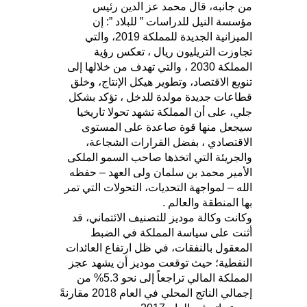
من جانبه، قال محمد عز الدين رئيس
مؤسسة النيل للدراسات ” للبلاد ”: إن
الميزانية الجديدة للمملكة 2019، والتي
تجاوزت التريليون ريال ، تعكس رؤية
المملكة 2030 ، والتي تهدف من خلالها إلى
تنويع الاقتصاد، وتطوير هيكل الإنتاج، وخلق
قطاعات جديدة مولدة للدخل ، تؤكد بشكل
جلي، على أن المملكة تشهد تحولا تاريخيا
سيجعل منها قوة صاعدة على المستوى
الاقتصادي ، بفضل القرارات الشجاعة،
والجريئة التي اتخذها صاحب السمو الملكى
الأمير محمد بن سلمان ولى العهد – حفظه
الله – لمواجهة التحديات، التحولات التي تمر
بها المنطقة والعالم .
وكانت وكالة موديز للتصنيف الائتماني، قد
أثنت على سياسة المملكة في الضبط
المعقول بالنفقات، في ظل ارتفاع العائدات
النفطية؛ حيث توقعت موديز أن يشهد عجز
المملكة المالي تراجعاً إلى نحو 5.3% من
إجمالي الناتج المحلي في العام 2018 مقارنةً