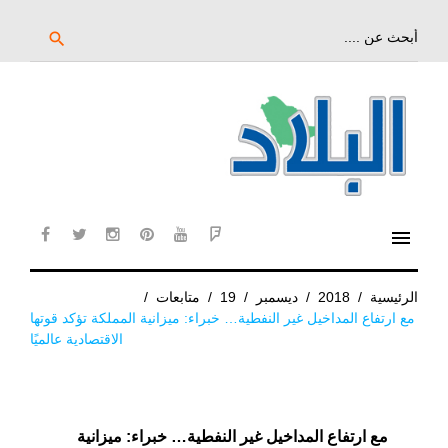
خط
لى
بحث
search
عن:
لمحتوى
لرئيسي
menu
cebook
twitter
instagram
pinterest
YouTube
Flipboard
الرئيسية
/
2018
/
ديسمبر
/
19
/
متابعات
/
مع ارتفاع المداخيل غير النفطية… خبراء: ميزانية المملكة تؤكد قوتها
الاقتصادية عالميًا
مع ارتفاع المداخيل غير النفطية… خبراء: ميزانية