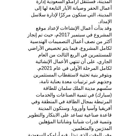
المدينة، فستنقل أرامكو السعودية إدارة
أعمال الحفر وصيانة الآبار التابعة لها إلى
المدينة، التي ستكون مركزًا لإدارة سلاسل
الإمداد.
وقد بدأت أعمال الإنشاءات لإعداد موقع
المشروع في سبتمبر 2017م، حيث تم إنجاز
أكثر من نصف أعمال التصميمات الهندسية
لكامل المشروع، فيما يتم تخصيص الأراضي
للمستثمرين في الربع الثالث من العام
الجاري، على أن تنتهي الأعمال الإنشائية
لكامل المرحلة الأولى في عام 2021م.
وبتوفر بنية تحتية لاستقطاب المستثمرين
وجذبهم عبر ترتيبات معدة بعناية تامة،
ستُسهم مدينة الملك سلمان للطاقة
(سبارك) في تنمية الصناعات والخدمات
المرتبطة بمجال الطاقة في المنطقة وفي
أفريقيا وآسيا وأوروبا. وستكون المدينة
قاعدة صناعية تساعد على الابتكار والتطوير
وتنمية قدرات شبابنا وشاباتنا المؤهلين
المدرَبين والمتعلمين.
وفي الوقت الذي تبذل فيه أرامكو السعودية