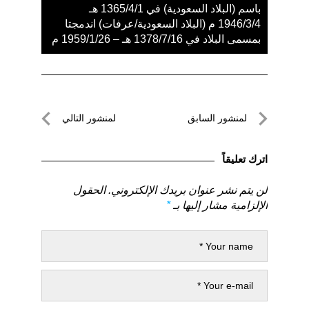
باسم (البلاد السعودية) في 1365/4/1 هـ
1946/3/4 م (البلاد السعودية/عرفات) اندمجتا
بمسمى البلاد في 1378/7/16 هـ – 1959/1/26 م
تصفّح
لمنشور السابق
لمنشور التالي
المقالات
لمنشور
لمنشور
السابق
التالي
اترك تعليقاً
لن يتم نشر عنوان بريدك الإلكتروني.
الحقول
الإلزامية مشار إليها بـ
*