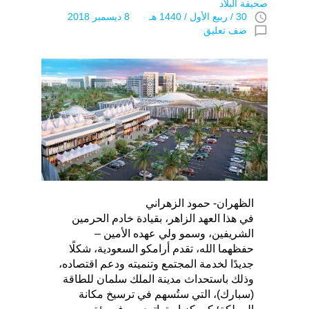
صحيفة البلاد
access_time
30 / ربيع اﻷول / 1440 هـ 8 ديسمبر 2018
chat_bubble_outline
ضف تعليق
الظهران- حمود الزهراني
في هذا العهد الزاهر، بقيادة خادم الحرمين
الشريفين، وسمو ولي عهده الأمين –
حفظهما الله، تقدم أرامكو السعودية، شكلًا
جديدًا لخدمة المجتمع وتنميته ودعم اقتصاده،
وذلك باستحداث مدينة الملك سلمان للطاقة
(سبارك)، التي ستُسهم في ترسيخ مكانة