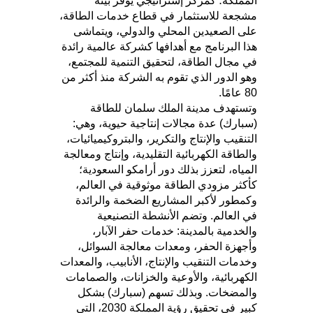
المملكة؛ كمركز إستراتيجي يوفر بيئة
مشجعة للاستثمار في قطاع خدمات الطاقة،
على الصعيدين المحلي والدولي، ويتماشى
هذا البرنامج مع أهدافها كشركة عالمية رائدة
في مجال الطاقة، لتحقيق التنمية للمجتمع،
وهو الدور الذي تقوم به الشركة منذ أكثر من
80 عامًا.
وتستهدف مدينة الملك سلمان للطاقة
(سبارك) عدة مجالات إنتاجية حيوية، وهي:
التنقيب والإنتاج والتكرير، والبتروكيميائيات،
والطاقة الكهربائية التقليدية، وإنتاج ومعالجة
المياه، لتعزز بذلك دور أرامكو السعودية؛
كأكثر مزودي الطاقة موثوقية في العالم،
وكمطور لأكبر المشاريع الضخمة والرائدة
في العالم. وتضم الأنشطة التصنيعية
والخدمية بالمدينة: خدمات حفر الآبار،
وأجهزة الحفر، ومعدات معالجة السوائل،
وخدمات التنقيب والإنتاج، الأنابيب، والمعدات
الكهربائية، والأوعية والخزانات، والصمامات
والمضخات. وبذلك تسهم (سبارك) بشكل
كبير في تحقيق رؤية المملكة 2030، التي