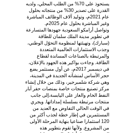
يستحوذ على 70% من الطلب المحلي، ولديه
القدرة على تصدير 30% من منتجاته بحلول
عام 2021م، وتوليد آلاف الوظائف المباشرة
وغير المباشرة بحلول عام 2025م.
وتواصل أرامكو السعودية جهودها المتسارعة
في تطوير مدينة الملك سلمان للطاقة
(سبارك)، وتهيئتها لمنظومة التحوّل الوطني،
وجذب الاستثمارات العالمية المتعددة
والمرتبطة بالصناعات المساندة لقطاع
الطاقة. وجاءت بواكير هذه الجهود بالإعلان،
في ديسمبر 2017م، عن أول مستثمر يضع
حجر الأساس لمنشآته الجديدة في المدينة،
وهي شركة شلمبرجير، وذلك من خلال إنشاء
مركز تصنيع منتجات خاصة بمنصات حفر آبار
النفط الخام والغاز على اليابسة،إلى جانب
منتجات مرتبطة بسلسلة إمداداتها. ويجري
في الوقت الحالي التفاوض مع العديد من
المستثمرين في إطار خطة لجذب أكثر من
120 استثمارا صناعيا بنهاية المرحلة الأولى
من المشروع. ولأنها تقوم بتطوير هذه