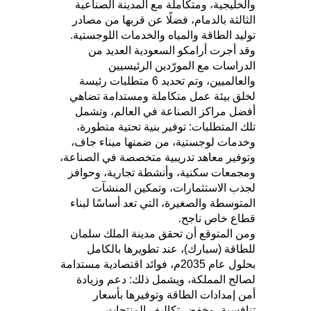
والخليجية، ومتكاملة مع المدينة الصناعية
الثالثة بالدمام، فضلًا عن قربها من مصادر
توليد الطاقة والمياه والخدمات اللوجستية.
وقد أجرت أرامكو السعودية العديد من
الدراسات مع المورّدين الرئيسيين
والعالميين، وتم تحديد 6 متطلبات رئيسة
لخلق بيئة عمل متكاملة ومستدامة تضاهي
أفضل مراكز الصناعة في العالم، وتشمل
تلك المتطلبات: توفير بنية تحتية متطورة،
وخدمات لوجستية، من ضمنها ميناء جاف،
وتوفير معاهد تدريبية متخصصة في الصناعة،
ومجمعات سكنية، وأنشطة تجارية، وحوافز
لجذب الاستثمارات، وتمكين المنشآت
المتوسطة والصغيرة، التي تعد أساسًا لبناء
قطاع خاص ناجح.
ومن المتوقع أن تحقق مدينة الملك سلمان
للطاقة (سبارك)، عند تطويرها بالكامل
بحلول عام 2035م، فوائد اقتصادية مستدامة
لصالح المملكة، ويشمل ذلك: دعم وزيادة
أمن إمدادات الطاقة وتوفيرها بأسعار
تنافسية، وخفض تكاليف المنتجات