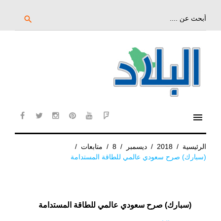
خط
لى
بحث
search
عن:
لمحتوى
لرئيسي
menu
cebook
twitter
instagram
pinterest
YouTube
Flipboard
الرئيسية
/
2018
/
ديسمبر
/
8
/
متابعات
/
(سبارك) صرح سعودي عالمي للطاقة المستدامة
(سبارك) صرح سعودي عالمي للطاقة المستدامة