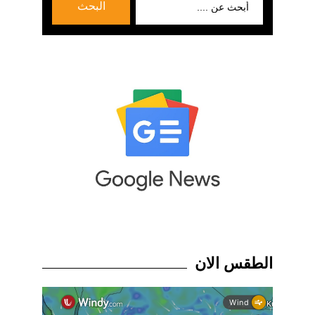
البحث
عن:
الطقس الان