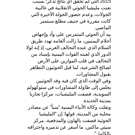
2015 التي لم تحقق أي نتائج تذكر؛ بسبب
تعنت مليشيا الحوثي الانقلابية في غالبية
الجولات، وعدم حضور الجولة الأخيرة التي
كانت مقررة في جنيف مطلع سبتمبر
الماضي.
بيد أن الحوثي المتمرس على وأد وإجهاض
أحلام اليمنيين، ما زالت ألغامه تهدد طريق
السلام الذي عبده التحالف العربي، إذ إنه لولا
الدور الذي لعبته القوات اليمنية بإسناد من
التحالف في قلب الموازين على الأرض
لصالح الشرعية، لما قبل الحوثيون التظاهر
بقبول المشاورات.
وفي الوقت الذي كان فيه وفد الحوثيين
يجلس إلى طاولة المشاورات في ستوكهولم
السويدية، قصفت المليشيات، مركزا تجاريا
بمدينة الحديدة.
ونقلت وكالة الأنباء اليمنية “سبأ” عن مصادر
محلية من المدينة، قولها: إن “المليشيا
الحوثية قصفت بالهاون والمدفعية، مركز
سيتي ماكس، ما أسفر عن تدميره واحتراقه
بالكامل”.