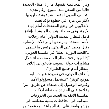
وفي المحافظة نفسها، ما زال ميناء الحديدة
خاليا من السفن منذ أسبوع، رغم تجديد
التحالف العربي لدعم الشرعية، تصاريحها
لأكثر من مرة، في خطوة تؤكد تعمد
الانقلابيين في وضع المفخخات أمام إنهاء
الأزمة. وفي صنعاء، هددت المليشيا، بإغلاق
كامل لمطار المدينة الدولي أمام رحلات
الأمم المتحدة وموظفيها والرحلات الإنسانية.
وقال محمد علي الحوثي، رئيس ما تسمى
بـ”اللجنة الثورية العليا” في مليشيا الحوثي:
“إذا لم يتم فتح مطار العاصمة صنعاء خلال
مشاورات جولة السويد، فأدعو إلى إغلاق
المطار أمام جميع الطيران”.
وأضاف الحوثي، في تغريدة عبر حسابه
بموقع “تويتر”: “فليتحمل مسؤولو الأمم
وغيرهم الوصول إلى صنعاء عن طريق البر”.
وعلاوة على الحديدة وصنعاء، ارتكبت
المليشيا الانقلابية العديد من الخروقات
الميدانية في محافظات يمنية مختلفة، في
مؤشر واضح على نية الجماعة المدعومة من