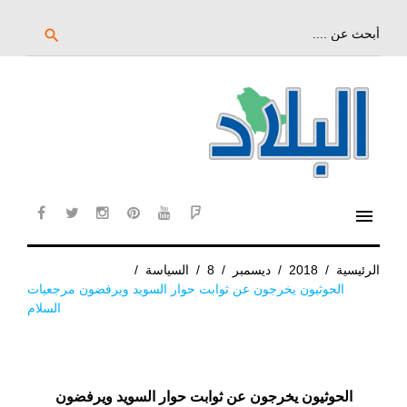
خط
لى
بحث
search
عن:
لمحتوى
لرئيسي
menu
cebook
twitter
instagram
pinterest
YouTube
Flipboard
الرئيسية
/
2018
/
ديسمبر
/
8
/
السياسة
/
الحوثيون يخرجون عن ثوابت حوار السويد ويرفضون مرجعيات
السلام
الحوثيون يخرجون عن ثوابت حوار السويد ويرفضون