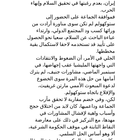
إيران، بعدم رغبتها في تحقيق السلام وإنهاء
الحرب.
فموافقة الجماعة على الحضور إلى
ستوكهولم لم تكن سوى مناورة أرادت من
ورائها كسب ود المجتمع الدولي، وارتداء
عباءة الباحث عن السلام، سعيا نحو الحصول
على تأييد قد تستخدمه لاحقا لاستكمال بقية
مخططها.
الجلي في الأمر، أن الضغوط والانتقادات
التي واجهتها المليشيا عقب إجهاضها، في
سبتمبر الماضي، مشاورات جنيف، لم يترك
أمامها من حل هذه المرة سوى الخضوع
لدعوة المبعوث الأممي مارتن غريفيث،
والإقلاع باتجاه ستوكهولم.
لكن، وفي خضم مقاربة لا تحقق مآرب
الجماعة وداعميها، كان لابد من اختلاق حجج
وأسباب واهية لإفشال المشاورات في
مهدها، مع التركيز في ذلك على معارضة
النقاط الثابتة في موقف الحكومة الشرعية،
ألا وهو أساس الحل السلمي.