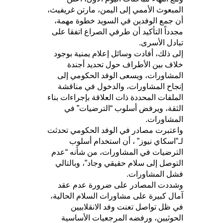
المبعوث الأممي إلى اليمن، مارتن غريفيث،
أن جمع الوفدين في السويد خطوة مهمة،
مجدداً التأكيد أن طرفي الصراع اتفقا على
تبادل الأسرى.
إلى ذلك، أفادت وسائل إعلام يمنية بوجود
خلاف بين الأطراف حول تحديد أجندة
المشاورات، ويسعى الوفد الحكومي إلى
إنجاح المشاورات، والدخول في مناقشة
الملفات المحددة ذات العلاقة بإجراءات بناء
الثقة، ويرفض أسلوب “الترضيات” في
المشاورات.
واعتبرت مصادر في الوفد الحكومي تحدثت
لـ”اسكاي نيوز” ، أن استخدام أسلوب
الترضيات في المشاورات، من شأنه “عدم
التوصل إلى سلام حقيقي وجاد”، وبالتالي
فشل المشاورات.
وشددت المصادر على ضرورة عدم عقد
آمال كبيرة على مشاورات السلام الحالية،
في ظل تواصل تعنت وفد الانقلابيين
الحوثيين، ورفضه المرجعيات الأساسية