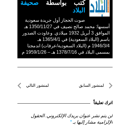
كتب بواسطة
صحيفة
البلاد
صوت الحجاز أول جريدة سعودية
أسسها: محمد صالح نصيف في 1350/11/27 هـ
الموافق 3 أبريل 1932 ميلادي. وعاودت الصدور
باسم (البلاد السعودية) في 1365/4/1 هـ
1946/3/4 م (البلاد السعودية/عرفات) اندمجتا
بمسمى البلاد في 1378/7/16 هـ – 1959/1/26 م
تصفّح
لمنشور السابق
لمنشور التالي
المقالات
لمنشور
لمنشور
السابق
التالي
اترك تعليقاً
لن يتم نشر عنوان بريدك الإلكتروني.
الحقول
الإلزامية مشار إليها بـ
*