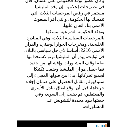
وكان عضو الوفد الحكومي علي عشال، قال
في تصريحات إعلامية: إن وفد المليشيا
مستمر في رفض المرجعيات الثلاث التي
تتمسك بها الحكومة، والتي أقر المبعوث
الأممي بناء اتفاق عليها.
وتؤكد الحكومة الشرعية تمسكها
بالمرجعيات السياسية الثلاث، وهي المبادرة
الخليجية، ومخرجات الحوار الوطني، والقرار
الأممي 2216، أساسا لأي حل سياسي بالبلاد،
في ثوابت، يبدو أن المليشيا ترنو لاستخدامها
تعلة لوقف المشاورات وإفشالها من جديد.
فما حصل هو أن المليشيا وضعت تكتيكا
لجميع تحركاتها، بدءا من قبولها المجيء إلى
ستوكهولم مقابل الحصول على ضمان إجلاء
جرحاها، قبل أن توقع اتفاق تبادل الأسرى
والمعتقلين، ثم ذهبت إلى السويد، وفي
جعبتها بنود محددة للتشويش على
المشاورات.