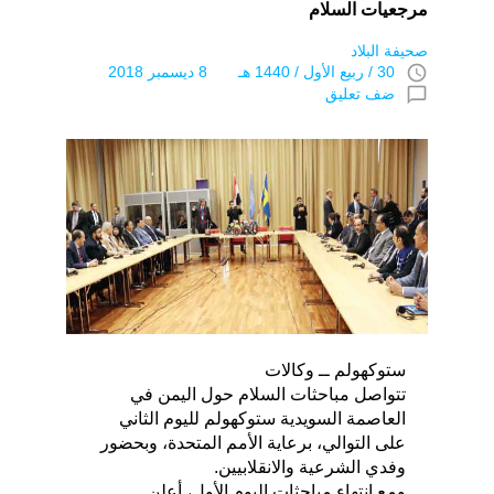
مرجعيات السلام
صحيفة البلاد
access_time
30 / ربيع اﻷول / 1440 هـ 8 ديسمبر 2018
chat_bubble_outline
ضف تعليق
ستوكهولم ــ وكالات
تتواصل مباحثات السلام حول اليمن في
العاصمة السويدية ستوكهولم لليوم الثاني
على التوالي، برعاية الأمم المتحدة، وبحضور
وفدي الشرعية والانقلابيين.
ومع انتهاء مباحثات اليوم الأول، أعلن