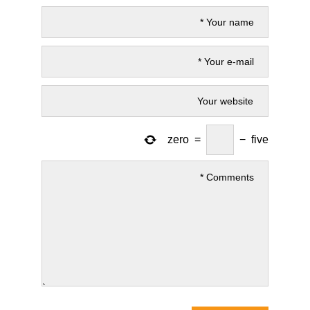
zero
=
−
five